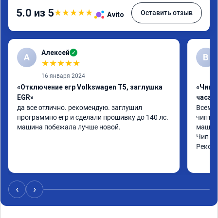
5.0 из 5
★
★
★
★
★
Оставить отзыв
Avito
Алексей
✓
А
В
★
★
★
★
★
16 января 2024
«Отключение егр Volkswagen T5, заглушка
«Чип 
EGR»
часа»
да все отлично. рекомендую. заглушил 
Всем ч
программно егр и сделали прошивку до 140 лс. 
чиптюн
машина побежала лучше новой.
машина
Чип сд
Реком
‹
›