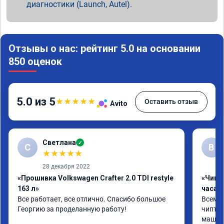
диагностики (Launch, Autel).
Отзывы о нас: рейтинг 5.0 на основании
850 оценок
5.0 из 5
★
★
★
★
★
Оставить отзыв
Avito
Светлана
✓
С
В
★
★
★
★
★
28 декабря 2022
«Прошивка Volkswagen Crafter 2.0 TDI restyle
«Чип 
163 л»
часа»
Все работает, все отлично. Спасибо большое 
Всем ч
Георгию за проделанную работу!
чиптюн
машина