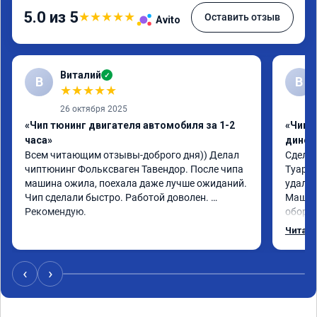
5.0 из 5
★
★
★
★
★
Оставить отзыв
Avito
Виталий
✓
В
В
★
★
★
★
★
26 октября 2025
«Чип тюнинг двигателя автомобиля за 1-2
«Чип т
часа»
динос
Всем читающим отзывы-доброго дня)) Делал 
Сделал
чиптюнинг Фольксваген Тавендор. После чипа 
Туарег 
машина ожила, поехала даже лучше ожиданий. 
удален
Чип сделали быстро. Работой доволен. 
Машина
Рекомендую.
оборот
обгонах
Читать
Отклик
сократ
Расход
‹
›
Получи