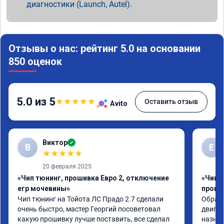
диагностики (Launch, Autel).
Отзывы о нас: рейтинг 5.0 на основании
850 оценок
5.0 из 5
★
★
★
★
★
Оставить отзыв
Avito
Виктор
✓
В
Е
★
★
★
★
★
20 февраля 2025
«Чип тюнинг, прошивка Евро 2, отключение
«Чип 
егр мочевины»
проши
Чип тюнинг на Тойота ЛС Прадо 2.7 сделали 
Обрати
очень быстро, мастер Георгий посоветовал 
двигат
какую прошивку лучше поставить, все сделал 
назнач