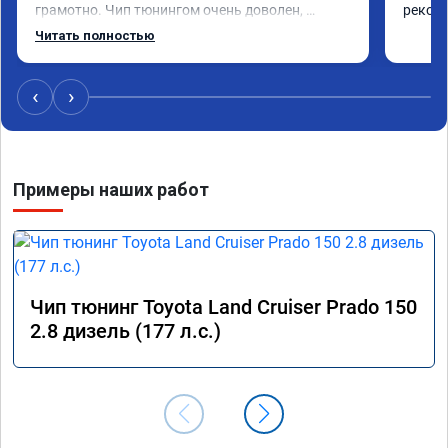
грамотно. Чип тюнингом очень доволен, 
рекоме
машина ожила немного, отзыв на педаль газа 
Читать полностью
стал значительно лучше. Такое ощущение, что 
коробка даже стала работать лучше, пропали 
провалы. Расход топлива остался таким же, но 
‹
›
динамика улучшилась. Советую этот сервис 
всем. Спасибо!!!
Примеры наших работ
Чип тюнинг Toyota Land Cruiser Prado 150
2.8 дизель (177 л.с.)