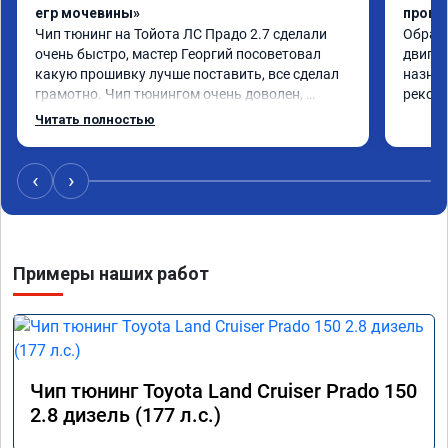
егр мочевины»
проши
Чип тюнинг на Тойота ЛС Прадо 2.7 сделали 
Обрати
очень быстро, мастер Георгий посоветовал 
двигат
какую прошивку лучше поставить, все сделал 
назнач
грамотно. Чип тюнингом очень доволен, 
рекоме
машина ожила немного, отзыв на педаль газа 
Читать полностью
стал значительно лучше. Такое ощущение, что 
коробка даже стала работать лучше, пропали 
провалы. Расход топлива остался таким же, но 
‹
›
динамика улучшилась. Советую этот сервис 
всем. Спасибо!!!
Примеры наших работ
Чип тюнинг Toyota Land Cruiser Prado 150
2.8 дизель (177 л.с.)