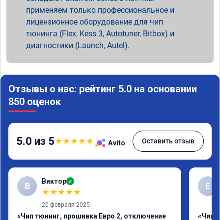
применяем только профессиональное и
лицензионное оборудование для чип
тюнинга (Flex, Kess 3, Autotuner, Bitbox) и
диагностики (Launch, Autel).
Отзывы о нас: рейтинг 5.0 на основании
850 оценок
5.0 из 5
★
★
★
★
★
Оставить отзыв
Avito
Виктор
✓
В
Е
★
★
★
★
★
20 февраля 2025
«Чип тюнинг, прошивка Евро 2, отключение
«Чип 