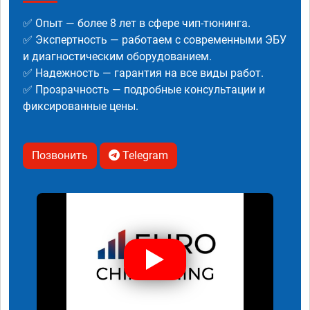
✅ Опыт — более 8 лет в сфере чип-тюнинга.
✅ Экспертность — работаем с современными ЭБУ
и диагностическим оборудованием.
✅ Надежность — гарантия на все виды работ.
✅ Прозрачность — подробные консультации и
фиксированные цены.
Позвонить
Telegram