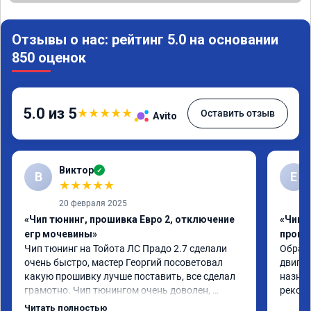
Отзывы о нас: рейтинг 5.0 на основании
850 оценок
5.0 из 5
★
★
★
★
★
Оставить отзыв
Avito
Виктор
✓
В
Е
★
★
★
★
★
20 февраля 2025
«Чип тюнинг, прошивка Евро 2, отключение
«Чип 
егр мочевины»
проши
Чип тюнинг на Тойота ЛС Прадо 2.7 сделали 
Обрати
очень быстро, мастер Георгий посоветовал 
двигат
какую прошивку лучше поставить, все сделал 
назнач
грамотно. Чип тюнингом очень доволен, 
рекоме
машина ожила немного, отзыв на педаль газа 
Читать полностью