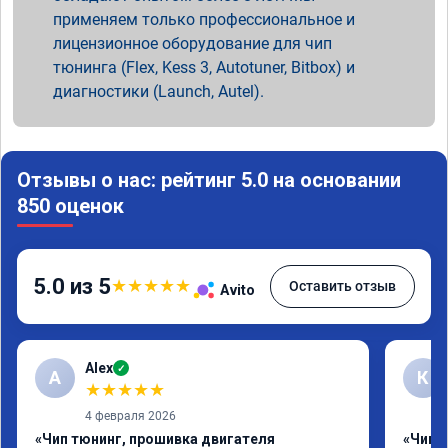
применяем только профессиональное и
лицензионное оборудование для чип
тюнинга (Flex, Kess 3, Autotuner, Bitbox) и
диагностики (Launch, Autel).
Отзывы о нас: рейтинг 5.0 на основании
850 оценок
5.0 из 5
★
★
★
★
★
Оставить отзыв
Avito
Alex
✓
A
К
★
★
★
★
★
4 февраля 2026
«Чип тюнинг, прошивка двигателя
«Чип 