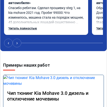
автомобиля»
автом
Спасибо ребятам. Сделал прошивку steg 1, на 
Обрати
kia mohave 2021 год. Пробег 99000.Что 
Долго 
изменилось, машина стала на порядок мощнее, 
прокон
45 дополнительных лошадей существенно 
Stage 
чувствуется и соответственно крутящего 
с сохр
Читать полностью
Читать
момента. Значительно упал расход, был в 
Машина
среднем 15 город, уже три дня катаюсь, держит 
получи
12-12.5. Коробка перестала подпинывать при 
прибав
‹
›
наборе скорости. Педаль газа более 
обгоны
отзывчевее. В целом, я очень доволен.!
понра
прошив
похоже
Примеры наших работ
прошив
эконом
сэконо
давать
прошив
Рекоме
Чип тюнинг Kia Mohave 3.0 дизель и
А0110
отключение мочевины