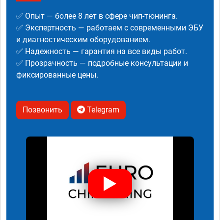
✅ Опыт — более 8 лет в сфере чип-тюнинга.
✅ Экспертность — работаем с современными ЭБУ
и диагностическим оборудованием.
✅ Надежность — гарантия на все виды работ.
✅ Прозрачность — подробные консультации и
фиксированные цены.
Позвонить
Telegram