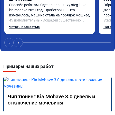
Спасибо ребятам. Сделал прошивку steg 1, на 
Обрати
kia mohave 2021 год. Пробег 99000.Что 
Долго 
изменилось, машина стала на порядок мощнее, 
прокон
45 дополнительных лошадей существенно 
Stage 
чувствуется и соответственно крутящего 
с сохр
Читать полностью
Читать
момента. Значительно упал расход, был в 
Машина
среднем 15 город, уже три дня катаюсь, держит 
получи
12-12.5. Коробка перестала подпинывать при 
прибав
‹
›
наборе скорости. Педаль газа более 
обгоны
отзывчевее. В целом, я очень доволен.!
понра
прошив
похоже
Примеры наших работ
прошив
эконом
сэконо
давать
прошив
Рекоме
Чип тюнинг Kia Mohave 3.0 дизель и
А0110
отключение мочевины