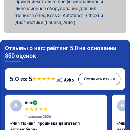
применяем только профессиональное и
лицензионное оборудование для чип
тюнинга (Flex, Kess 3, Autotuner, Bitbox) и
диагностики (Launch, Autel).
Отзывы о нас: рейтинг 5.0 на основании
850 оценок
5.0 из 5
★
★
★
★
★
Оставить отзыв
Avito
Alex
✓
A
К
★
★
★
★
★
4 февраля 2026
«Чип тюнинг, прошивка двигателя
«Чип 
автомобиля»
автом