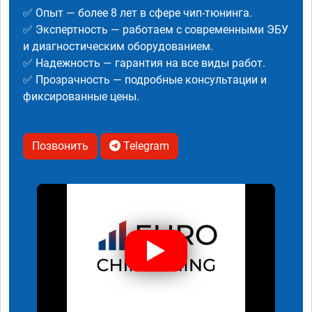
✅ Опыт — более 8 лет в сфере чип-тюнинга.
✅ Экспертность — работаем с современными ЭБУ
и диагностическим оборудованием.
✅ Надежность — гарантия на все виды работ.
✅ Прозрачность — подробные консультации и
фиксированные цены.
Позвонить
Telegram