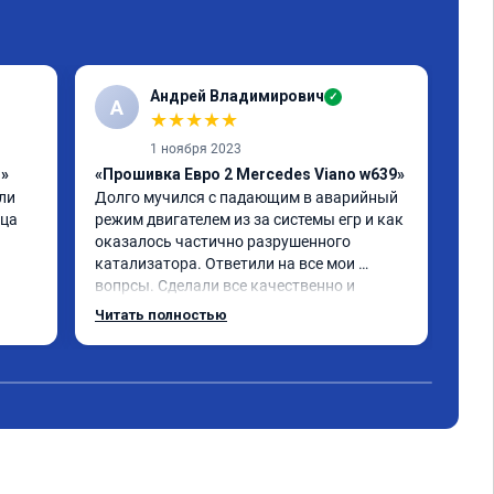
Андрей Владимирович
✓
А
★
★
★
★
★
1 ноября 2023
1»
«Прошивка Евро 2 Mercedes Viano w639»
«Чи
и 
Долго мучился с падающим в аварийный 
отк
ца 
режим двигателем из за системы егр и как 
Про
оказалось частично разрушенного 
Мер
катализатора. Ответили на все мои 
бен
вопрсы. Сделали все качественно и 
Обе
несмотря на конец рабочего дня 
про
Читать полностью
Чит
задержались и все доделали. Рекомендую!
реа
при
Пол
экс
дис
кат
Оче
дел