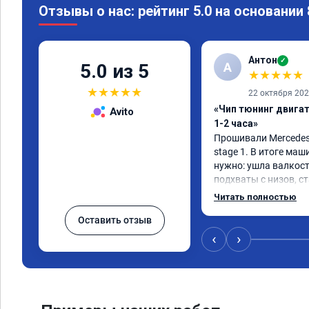
Отзывы о нас: рейтинг 5.0 на основании
Антон
✓
А
5.0 из 5
★
★
★
★
★
★
★
★
★
★
22 октября 20
«Чип тюнинг двига
Avito
1-2 часа»
Прошивали Mercedes G
stage 1. В итоге маш
нужно: ушла валкост
подхваты с низов, ст
Одни из лучших трат,
Читать полностью
Оставить отзыв
‹
›