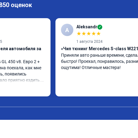
 850 оценок
Aleksandr
✓
A
★
★
★
★
★
25
1 августа 2024
теля автомобиля за
«Чип тюнинг Mercedes S-class W22
Приняли авто раньше времени, сделал
быстро! Проехал, понравилось, разни
L 450 v8. Евро 2 + 
ощутима! Отличные мастера!
ина поехала, как мне 
ь, появились 
ало приятно ездить.

 в авто! 🔥