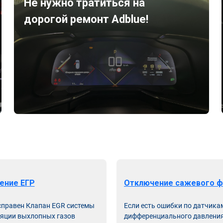
Не нужно тратиться на
дорогой ремонт Adblue!
ение ЕГР
Отключение сажевого ф
справен Клапан EGR системы
Если есть ошибки по датчика
яции выхлопных газов
дифференциального давления