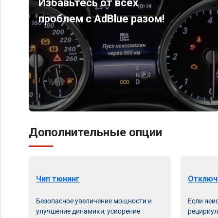
Избавьтесь от всех
проблем с AdBlue разом!
Дополнительные опции
Чип тюнинг
Отключ
Безопасное увеличение мощности и
Если неи
улучшение динамики, ускорение
рециркул