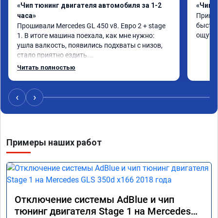
«Чип тюнинг двигателя автомобиля за 1-2
«Чип 
часа»
Принял
быстро
Прошивали Mercedes GL 450 v8. Евро 2 + stage 
ощутим
1. В итоге машина поехала, как мне нужно: 
ушла валкость, появились подхваты с низов, 
стало приятно ездить.

Одни из лучших трат, в авто! 🔥
Читать полностью
‹
›
Примеры наших работ
Отключение системы AdBlue и чип
тюнинг двигателя Stage 1 на Mercedes