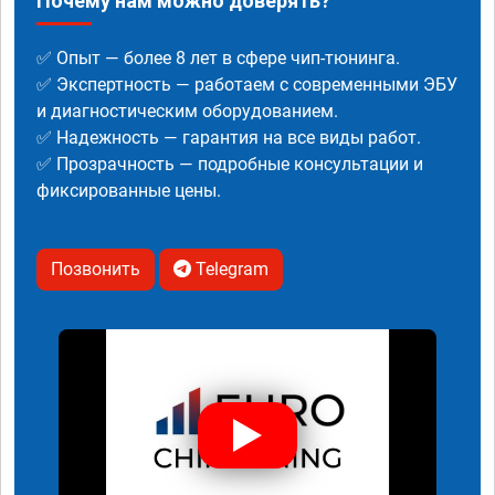
Почему нам можно доверять?
✅ Опыт — более 8 лет в сфере чип-тюнинга.
✅ Экспертность — работаем с современными ЭБУ
и диагностическим оборудованием.
✅ Надежность — гарантия на все виды работ.
✅ Прозрачность — подробные консультации и
фиксированные цены.
Позвонить
Telegram