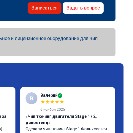
Записаться
Задать вопрос
ьное и лицензионное оборудование для чип
Валерий
✓
В
В
★
★
★
★
★
6 ноября 2025
 за
«Чип тюнинг двигателя Stage 1 / 2,
«Чи
диностенд»
авт
) 
Сделали чип тюнинг Stage 1 Фольксваген 
Тигу