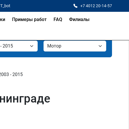
CT_bot
+7 4012 20-14-57
ки
Примеры работ
FAQ
Филиалы
 2003 - 2015
ининграде