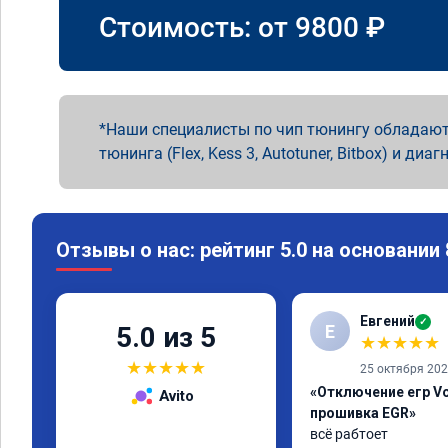
Стоимость: от
9800
₽
Наши специалисты по чип тюнингу обладают
тюнинга (Flex, Kess 3, Autotuner, Bitbox) и диаг
Отзывы о нас: рейтинг 5.0 на основании
Евгений
✓
Е
5.0 из 5
★
★
★
★
★
★
★
★
★
★
25 октября 20
«Отключение егр Vo
Avito
прошивка EGR»
всё рабтоет