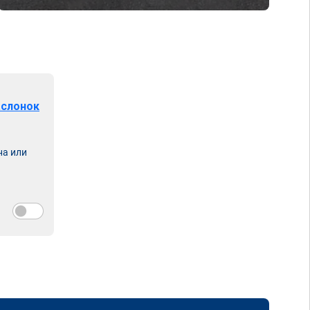
аслонок
на или