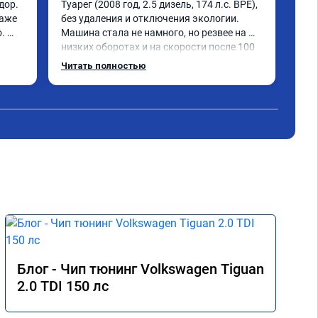
ор. 
Туарег (2008 год, 2.5 дизель, 174 л.с. BPE), 
sta
аже 
без удаления и отключения экологии.

луч
 
Машина стала не намного, но резвее на 
раб
низких оборотах и на скорости после 100 
все
км/ч при обгонах.

по 
Читать полностью
Чит
Отклик при нажатии на педаль 
доб
акселератора сократился.

рез
Расход топлива не увеличился.

ден
Получил что хотел. Рекомендую.
Блог - Чип тюнинг Volkswagen Tiguan
2.0 TDI 150 лс