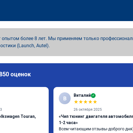
 опытом более 8 лет. Мы применяем только профессионал
ностики (Launch, Autel).
 850 оценок
Виталий
✓
В
★
★
★
★
★
23
26 октября 2025
lkswagen Touran,
«Чип тюнинг двигателя автомобиля
1-2 часа»
Всем читающим отзывы-доброго дня)