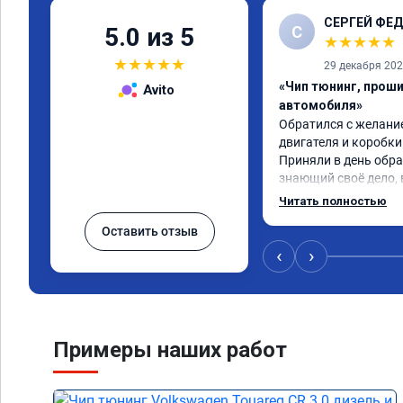
СЕРГЕЙ ФЕ
С
5.0 из 5
★
★
★
★
★
★
★
★
★
★
29 декабря 20
«Чип тюнинг, прош
Avito
автомобиля»
Обратился с желание
двигателя и коробки 
Приняли в день обра
знающий своё дело, 
💯 процентов!!! Через
Читать полностью
прошивку) машину не 
Оставить отзыв
обещано!!! Выдан се
прошивку А 011851 .
‹
›
Примеры наших работ