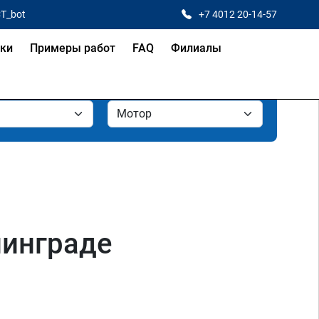
CT_bot
+7 4012 20-14-57
ки
Примеры работ
FAQ
Филиалы
нинграде