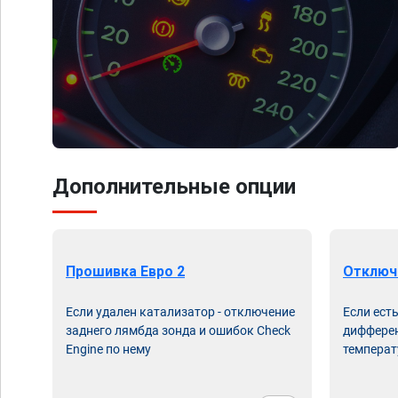
Дополнительные опции
Прошивка Евро 2
Отключ
Если удален катализатор - отключение
Если ест
заднего лямбда зонда и ошибок Check
дифферен
Engine по нему
температ