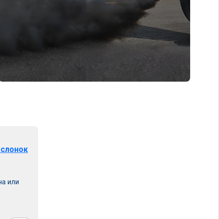
аслонок
на или