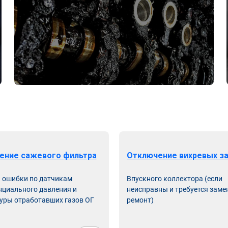
ение сажевого фильтра
Отключение вихревых з
ь ошибки по датчикам
Впускного коллектора (если
циального давления и
неисправны и требуется заме
уры отработавших газов ОГ
ремонт)