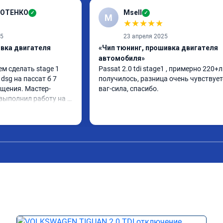
ДОТЕНКО
Msell
✓
✓
M
★
★
★
★
★
25
23 апреля 2025
ивка двигателя
«Чип тюнинг, прошивка двигателя
автомобиля»
м сделать stage 1 
Passat 2.0 tdi stage1 , примерно 220+л.
dsg на пассат б 7 
получилось, разница очень чувствуетс
щения. Мастер- 
ваг-сила, спасибо.
выполнил работу на 
 1.5 часа (время на 
узнать!!! Всё как 
ртификат на 
 Рекомендую!!!