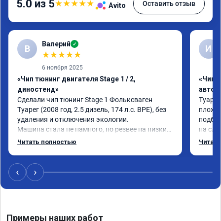
5.0 из 5
★
★
★
★
★
Оставить отзыв
Avito
Валерий
✓
В
И
★
★
★
★
★
6 ноября 2025
«Чип тюнинг двигателя Stage 1 / 2,
«Чип 
диностенд»
автом
Сделали чип тюнинг Stage 1 Фольксваген 
Туарег
Туарег (2008 год, 2.5 дизель, 174 л.с. BPE), без 
плохо 
удаления и отключения экологии.

подбеш
Машина стала не намного, но резвее на низких 
на сле
оборотах и на скорости после 100 км/ч при 
реальн
Читать полностью
Читать
обгонах.

честно
Отклик при нажатии на педаль акселератора 
сократился.

‹
›
Расход топлива не увеличился.

Получил что хотел. Рекомендую.
Примеры наших работ