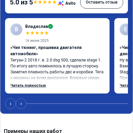
5.0 из 5
★
★
★
★
★
Оставить отзыв
Avito
Владислав
✓
В
Е
★
★
★
★
★
16 июня 2025
«Чип тюнинг, прошивка двигателя
«Чип т
автомобиля»
динос
Тигуан 2 2018 г. в. 2.0 dsg 500, сделали stage 1. 
Ну вот
По итогу авто поменялось в лучшую сторону. 
Вам!

Заметил плавность работы двс и коробки. Тяга 
Stage 
у машины на всем диапазоне. Впервые увидел 
При об
расход по трассе меньше 8 литров. Сколько 
было, 
Читать полностью
Читать
добавилось л.с. не совсем понятно, но 
просто
результат поведения авто явно стоит этих 
всяких
денег. Знал бы, сделал раньше.
порадо
‹
›
Хочу е
подпин
особен
После 
Примеры наших работ
Чему я