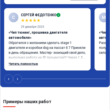
СЕРГЕЙ ФЕДОТЕНКО
✓
С
M
★
★
★
★
★
29 декабря 2025
«Чип тюнинг, прошивка двигателя
«Чип 
автомобиля»
автом
Обратился с желанием сделать stage 1 
Passat 
двигателя и коробки dsg на пассат б 7 Приняли 
получи
в день обращения. Мастер- знающий своё дело, 
сила, 
выполнил работу на 💯 процентов!!! Через 1.5 
часа (время на прошивку) машину не узнать!!! 
Читать полностью
Всё как обещано!!! Выдан сертификат на 
прошивку А 011851 . Рекомендую!!!
‹
›
Примеры наших работ