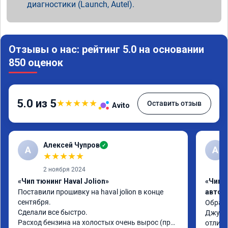
диагностики (Launch, Autel).
Отзывы о нас: рейтинг 5.0 на основании
850 оценок
5.0 из 5
★
★
★
★
★
Оставить отзыв
Avito
Алексей Чупров
✓
А
А
★
★
★
★
★
2 ноября 2024
«Чип тюнинг Haval Jolion»
«Чип 
Поставили прошивку на haval jolion в конце 
автом
сентября.

Обраща
Сделали все быстро.

Джулио
Расход бензина на холостых очень вырос (при 
отличн