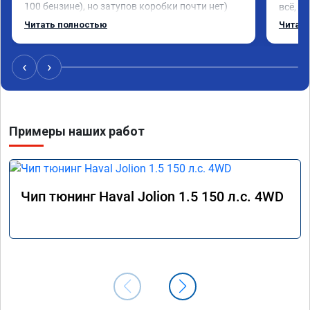
100 бензине), но затупов коробки почти нет)

всё, ч
Очень приятно ездить на эко режиме, а на 
назнач
Читать полностью
Читать
спорте вообще пушка
быстре
хороши
Опреде
‹
›
Примеры наших работ
Чип тюнинг Haval Jolion 1.5 150 л.с. 4WD