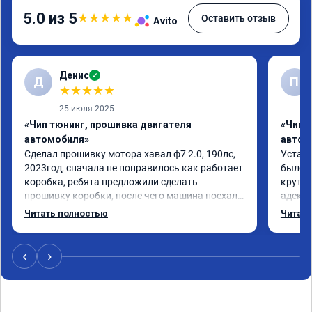
5.0 из 5
★
★
★
★
★
Оставить отзыв
Avito
Денис
✓
Д
П
★
★
★
★
★
25 июля 2025
«Чип тюнинг, прошивка двигателя
«Чип 
автомобиля»
автом
Сделал прошивку мотора хавал ф7 2.0, 190лс, 
Устано
2023год, сначала не понравилось как работает 
было с
коробка, ребята предложили сделать 
крутит
прошивку коробки, после чего машина поехала 
адеква
в разы лучше, все грамотно и корректно 
доволе
Читать полностью
Читать
объяснили, рекомендую
‹
›