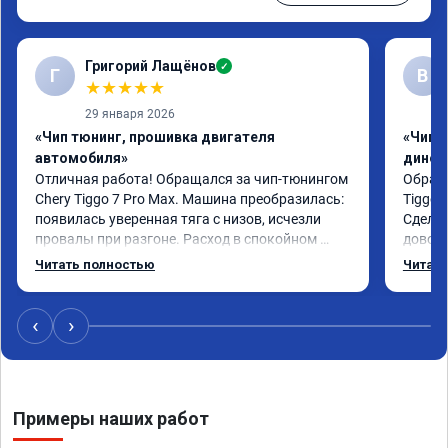
Григорий Лащёнов
✓
Г
В
★
★
★
★
★
29 января 2026
«Чип тюнинг, прошивка двигателя
«Чип т
автомобиля»
динос
Отличная работа! Обращался за чип-тюнингом 
Обрати
Chery Tiggo 7 Pro Max. Машина преобразилась: 
Tiggo 
появилась уверенная тяга с низов, исчезли 
Сделал
провалы при разгоне. Расход в спокойном 
доволен
режиме даже немного снизился. Все сделали 
Автомо
Читать полностью
Читать
профессионально, с подробной консультацией. 
Спасиб
Рекомендую всем, кто сомневается.
‹
›
Примеры наших работ