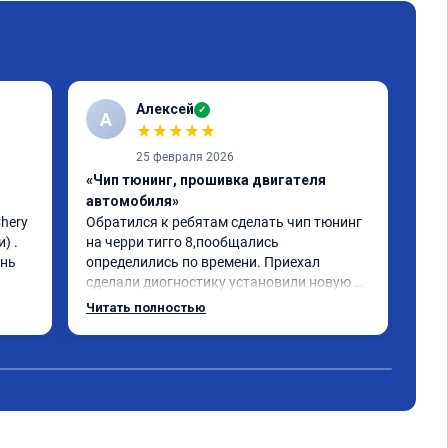
Алексей
✓
А
★
★
★
★
★
25 февраля 2026
«Чип тюнинг, прошивка двигателя
«Чи
автомобиля»
авт
ery 
Обратился к ребятам сделать чип тюнинг 
Che
 . 
на черри тигго 8,пообщались 
отл
нь 
определились по времени. Приехал 
Отз
сделали диогностику установили новую 
яма
прошивку машина заработала как часики. 
Спа
Читать полностью
Рекомендую