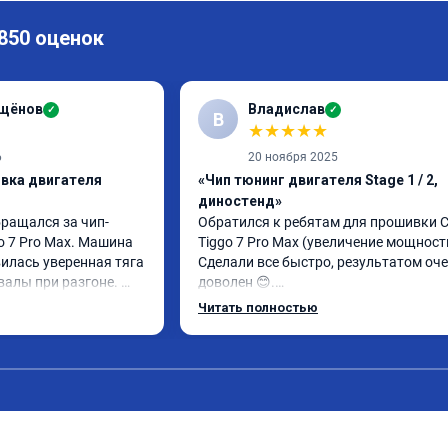
 850 оценок
ащёнов
Владислав
✓
✓
В
★
★
★
★
★
6
20 ноября 2025
ивка двигателя
«Чип тюнинг двигателя Stage 1 / 2,
диностенд»
бращался за чип-
Обратился к ребятам для прошивки Ch
o 7 Pro Max. Машина 
Tiggo 7 Pro Max (увеличение мощности)
илась уверенная тяга 
Сделали все быстро, результатом оче
валы при разгоне. 
доволен 😊.

режиме даже немного 
Автомобиль совсем по другому себя 
Читать полностью
ли профессионально, с 
ведет. Спасибо Вам большое! 😎
ацией. Рекомендую 
ся.