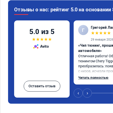
Отзывы о нас: рейтинг 5.0 на основании
Григорий Л
Г
5.0 из 5
★
★
★
★
★
★
★
★
★
★
29 января 202
«Чип тюнинг, прош
Avito
автомобиля»
Отличная работа! О
тюнингом Chery Tigg
преобразилась: появ
с низов, исчезли про
Расход в спокойном 
Читать полностью
снизился. Все сдела
Оставить отзыв
подробной консульт
всем, кто сомневает
‹
›