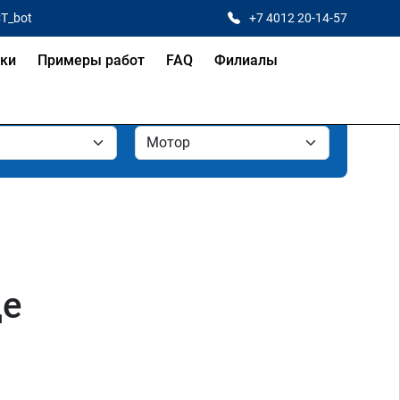
CT_bot
+7 4012 20-14-57
ки
Примеры работ
FAQ
Филиалы
де