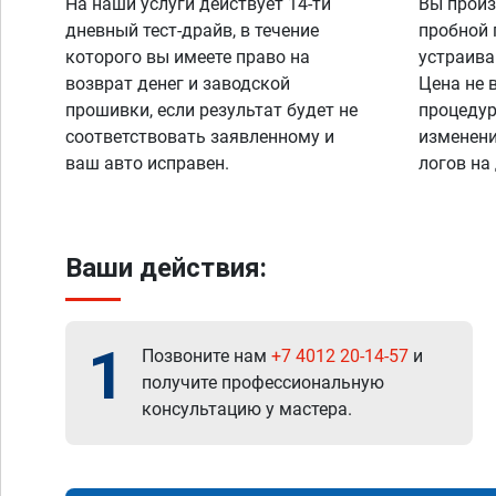
На наши услуги действует 14-ти
Вы произ
дневный тест-драйв, в течение
пробной 
которого вы имеете право на
устраива
возврат денег и заводской
Цена не 
прошивки, если результат будет не
процедур
соответствовать заявленному и
изменени
ваш авто исправен.
логов на
Ваши действия:
1
Позвоните нам
+7 4012 20-14-57
и
получите профессиональную
консультацию у мастера.