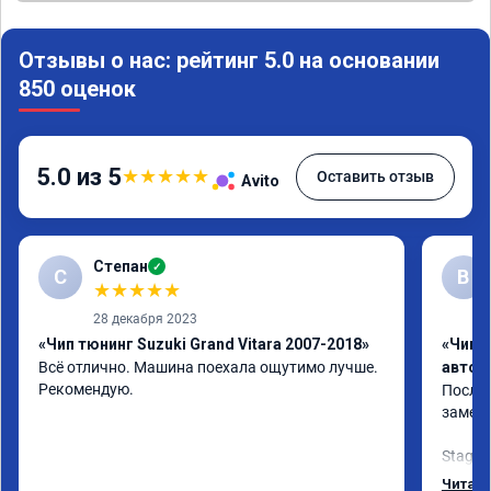
Отзывы о нас: рейтинг 5.0 на основании
850 оценок
5.0 из 5
★
★
★
★
★
Оставить отзыв
Avito
Степан
✓
С
В
★
★
★
★
★
28 декабря 2023
«Чип тюнинг Suzuki Grand Vitara 2007-2018»
«Чип 
Всё отлично. Машина поехала ощутимо лучше. 
автом
Рекомендую.
После 
заметн
Stage 1
улучши
Читать