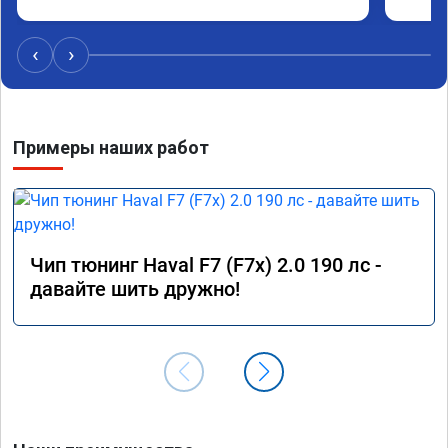
не жде
эффект
‹
›
Машина
газа, 
оборот
Примеры наших работ
Расход
спокой
как дв
Работа
качест
Чип тюнинг Haval F7 (F7x) 2.0 190 лс -
17.01.
давайте шить дружно!
профе