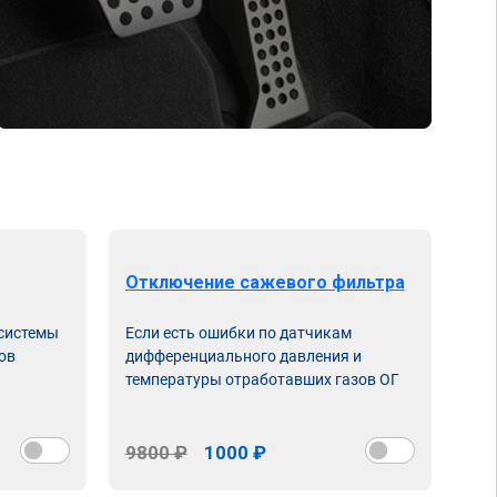
Отключение сажевого фильтра
От
 системы
Если есть ошибки по датчикам
Впу
ов
дифференциального давления и
неи
температуры отработавших газов ОГ
9800 ₽
1000 ₽
98