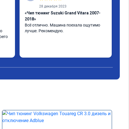
28 декабря 2023
«Чип тюнинг Suzuki Grand Vitara 2007-
«Чи
2018»
авт
Всё отлично. Машина поехала ощутимо 
Отл
о 
лучше. Рекомендую.
тюн
его 
пре
с н
Рас
Чит
сни
под
все