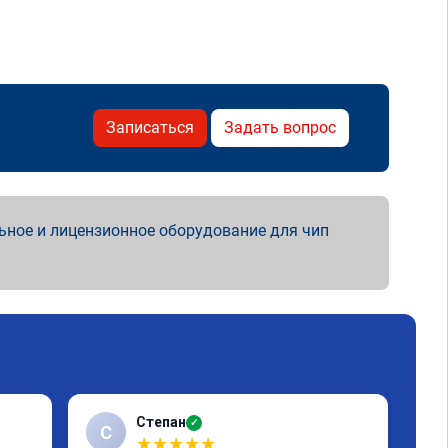
Записаться
Задать вопрос
ьное и лицензионное оборудование для чип
Степан
✓
С
Г
★
★
★
★
★