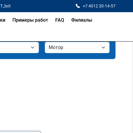
CT_bot
+7 4012 20-14-57
ки
Примеры работ
FAQ
Филиалы