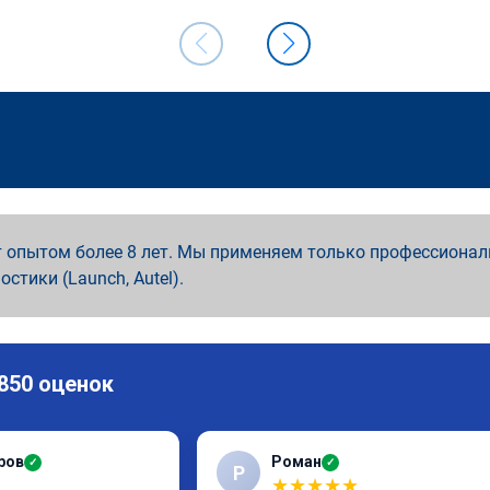
 опытом более 8 лет. Мы применяем только профессионал
ностики (Launch, Autel).
 850 оценок
ров
Роман
✓
✓
Р
★
★
★
★
★