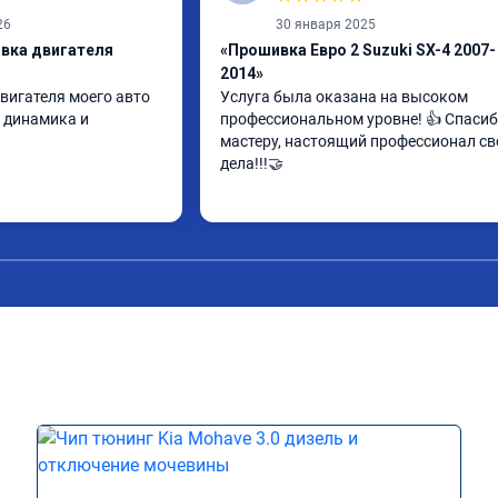
26
30 января 2025
ивка двигателя
«Прошивка Евро 2 Suzuki SX-4 2007-
2014»
вигателя моего авто 
Услуга была оказана на высоком 
 динамика и 
профессиональном уровне! 👍 Спасиб
мастеру, настоящий профессионал сво
дела!!!🤝
одходит для тех, кто 
стичность» машины в 
т атмосферного 
екта.

реагировать на 
но в диапазоне 
ротов. Исчезла 
ого снизился при 
ри активной — вырас, 
чше «крутится».

ена быстро и 