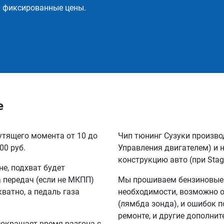
и фиксированные цены.
е
утящего момента от 10 до
Чип тюнинг Сузуки произво
00 руб.
Управления двигателем) и 
конструкцию авто (при Stag
не, подхват будет
а передач (если не МКПП)
Мы прошиваем бензиновые и
кватно, а педаль газа
необходимости, возможно 
(лямбда зонда), и ошибок п
ремонте, и другие дополни
сокращает время разгона с