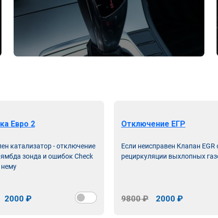
ка Евро 2
Отключение ЕГР
лен катализатор - отключение
Если неисправен Клапан EGR
лямбда зонда и ошибок Check
рециркуляции выхлопных газ
 нему
2000 ₽
9800 ₽
2000 ₽