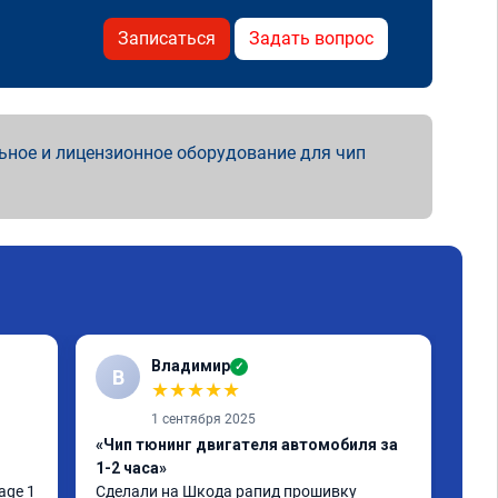
Записаться
Задать вопрос
ьное и лицензионное оборудование для чип
Владимир
✓
В
★
★
★
★
★
1 сентября 2025
«Чип тюнинг двигателя автомобиля за
«Чи
1-2 часа»
Сде
тюн
ge 1 
Сделали на Шкода рапид прошивку 