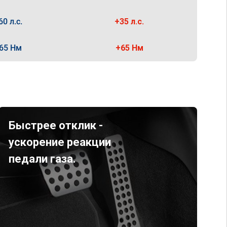
60 л.с.
+35 л.с.
65 Нм
+65 Нм
Быстрее отклик -
ускорение реакции
педали газа.