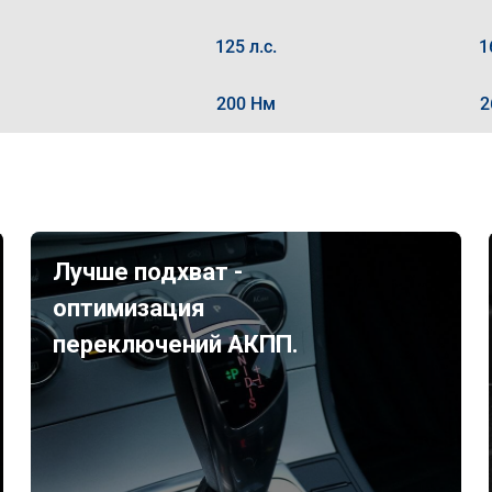
125 л.с.
1
200 Нм
2
Лучше подхват -
оптимизация
переключений АКПП.