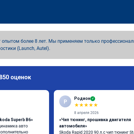
 опытом более 8 лет. Мы применяем только профессионал
ностики (Launch, Autel).
 850 оценок
Родион
✓
Р
★
★
★
★
★
8 апреля 2026
koda Superb B6»
«Чип тюнинг, прошивка двигателя
инамика авто 
автомобиля»
ополнительно 
Skoda Rapid 2020 90 л.с чип тюнинг Sta