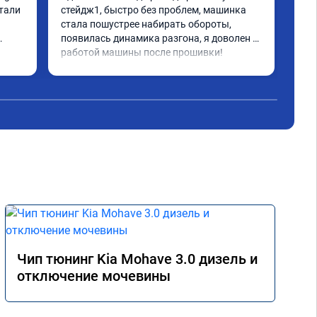
отл
тали 
стейдж1, быстро без проблем, машинка 
все
стала пошустрее набирать обороты, 
дей
появилась динамика разгона, я доволен 
что
работой машины после прошивки!
Чит
бол
вед
акс
реа
уск
дви
авт
ноя
Рас
сме
уве
вып
Чип тюнинг Kia Mohave 3.0 дизель и
отключение мочевины