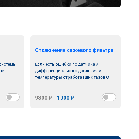
Отключение сажевого фильтра
От
 системы
Если есть ошибки по датчикам
Впу
ов
дифференциального давления и
неи
температуры отработавших газов ОГ
9800 ₽
1000 ₽
98