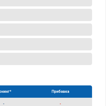
юнинг*
Прибавка
-
-