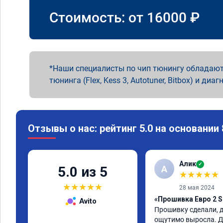
Стоимость: от
16000
₽
Наши специалисты по чип тюнингу обладают
тюнинга (Flex, Kess 3, Autotuner, Bitbox) и диаг
Отзывы о нас: рейтинг 5.0 на основании
Алик
✓
А
5.0 из 5
★
★
★
★
★
★
★
★
★
★
28 мая 2024
«Прошивка Евро 2 S
Avito
Прошивку сделали, д
ощутимо выросла. Д