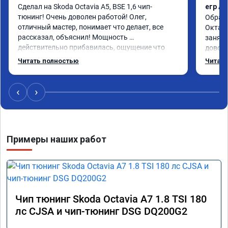
Сделал на Skoda Octavia A5, BSE 1,6 чип-
егр Ad
тюнинг! Очень доволен работой! Олег, 
Обрати
отличный мастер, понимает что делает, все 
Октави
рассказал, объяснил! Мощность 
заняла
действительно прибавилась, ощущение что 
доволе
крутящий момент переехал жить на более 
другом
Читать полностью
Читать
низкие обороты, авто при разгоне ведет себя 
более 
более резво, педаль акселератора более 
расска
чувствительно стала реагировать на желание 
‹
›
водителя ускорится. Ушли затупы при 
ускорении в движении от 60 до 100 км. Одним 
словом авто поехало. Был на обслуживании 16 
ноября 2024. Пишу отзыв 3 декабря 2024. 
Примеры наших работ
Расход топлива не изменился при смешанном 
режиме от 7,3 до 8 л, но увеличился в пробках 
от 9 до 12. Работы выполняли в г. Балашиха, 
ул. Третьяка, 1Б
Чип тюнинг Skoda Octavia A7 1.8 TSI 180
лс CJSA и чип-тюнинг DSG DQ200G2