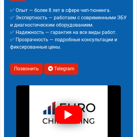
✅ Опыт — более 8 лет в сфере чип-тюнинга.
✅ Экспертность — работаем с современными ЭБУ
и диагностическим оборудованием.
✅ Надежность — гарантия на все виды работ.
✅ Прозрачность — подробные консультации и
фиксированные цены.
Позвонить
Telegram