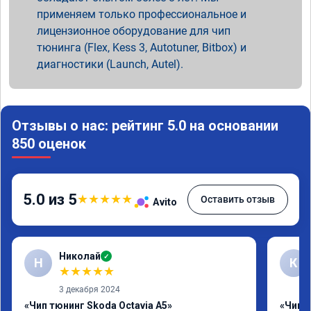
применяем только профессиональное и
лицензионное оборудование для чип
тюнинга (Flex, Kess 3, Autotuner, Bitbox) и
диагностики (Launch, Autel).
Отзывы о нас: рейтинг 5.0 на основании
850 оценок
5.0 из 5
★
★
★
★
★
Оставить отзыв
Avito
Николай
✓
Н
К
★
★
★
★
★
3 декабря 2024
«Чип тюнинг Skoda Octavia A5»
«Чип 