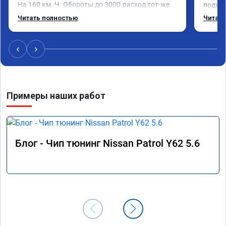
На 160 км. Ч. Обороты до 3000.расход тот-же 
подход
без изменения 12л. Услугой доволен. 
помощь
Читать полностью
Читать
Рекомендую.
машина
Не скуп
дешевл
‹
›
Примеры наших работ
Блог - Чип тюнинг Nissan Patrol Y62 5.6