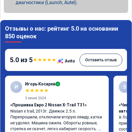
диагностики (Launch, Autel).
Отзывы о нас: рейтинг 5.0 на основании
850 оценок
5.0 из 5
★
★
★
★
★
Оставить отзыв
Avito
Игорь Косарев
✓
И
S
★
★
★
★
★
3 июня 2024
«Прошивка Евро 2 Nissan X-Trail T31»
«Чип 
Nissan x trаil, 2013г. Движок 2.5 л. 
автом
Перепрошили, отключили вторую лямду, катки 
X-Trail
не удолял. Машина ожила. Обороты ровные, 
приеха
стрелка не скачет, легко набирает скорость. 
соотве