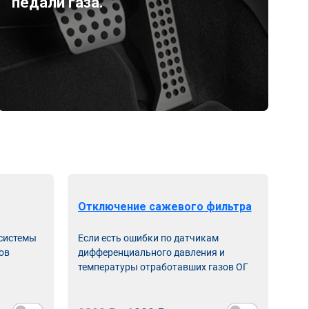
педали газа.
Отключение сажевого фильтра
От
 системы
Если есть ошибки по датчикам
Впу
ов
дифференциального давления и
неи
температуры отработавших газов ОГ