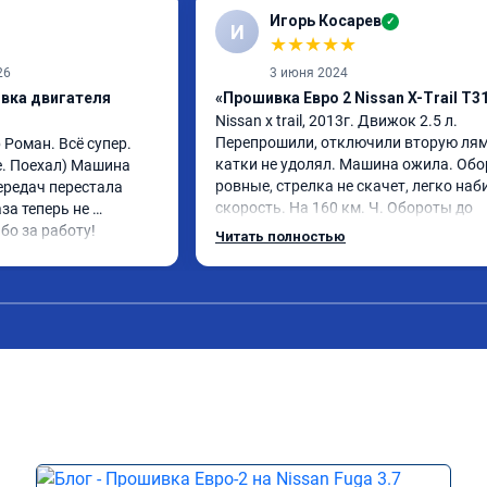
Игорь Косарев
✓
И
★
★
★
★
★
26
3 июня 2024
ивка двигателя
«Прошивка Евро 2 Nissan X-Trail T3
Nissan x trаil, 2013г. Движок 2.5 л. 
Перепрошили, отключили вторую лямд
Роман. Всё супер. 
катки не удолял. Машина ожила. Обо
. Поехал) Машина 
ровные, стрелка не скачет, легко наби
редач перестала 
скорость. На 160 км. Ч. Обороты до 
за теперь не 
3000.расход тот-же без изменения 12л
бо за работу!
Читать полностью
Услугой доволен. Рекомендую.