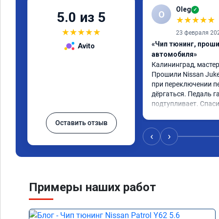
Oleg
✓
O
5.0 из 5
★
★
★
★
★
★
★
★
★
★
23 февраля 20
«Чип тюнинг, прош
Avito
автомобиля»
Калининград, мастер 
Прошили Nissan Juke
при переключении пе
дёргаться. Педаль га
подтупливает. Спаси
Оставить отзыв
‹
›
Примеры наших работ