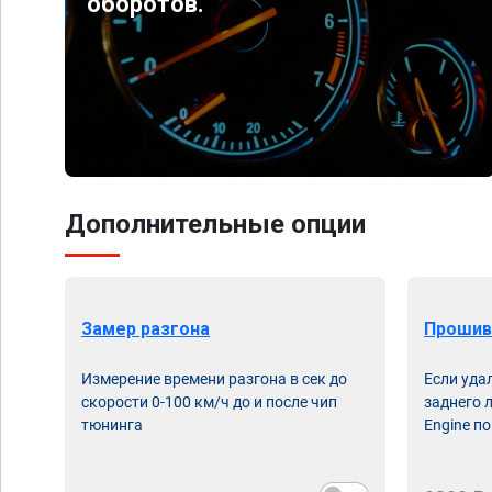
оборотов.
Дополнительные опции
Замер разгона
Прошив
Измерение времени разгона в сек до
Если уда
скорости 0-100 км/ч до и после чип
заднего 
тюнинга
Engine по