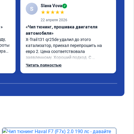
Slava Vova
✓
S
★
★
★
★
★
22 апреля 2026
1»
«Чип тюнинг, прошивка двигателя
«Чи
автомобиля»
авт
у, 
X-Trail t31 qr25de удалил до этого 
Усл
роты 
катализатор, приехал перепрошить на 
пер
рает 
евро 2. Цена соответствовала 
die
заявленному. Хороший подход. С 
дин
. 
уважением общались. Благодарю за 
Одн
Читать полностью
помощь. Может быть самовнушение, но 
машина ожила. Едет лучше и легче 👍 
советую. Не скупитесь на 2-3 тыс и не 
едьте к тем у кого дешевле.