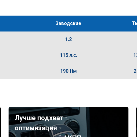
Заводские
Т
1.2
115 л.с.
1
190 Нм
2
Лучше подхват -
оптимизация