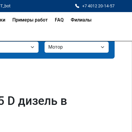
CT_bot
+7 4012 20-14-57
ки
Примеры работ
FAQ
Филиалы
.5 D дизель в