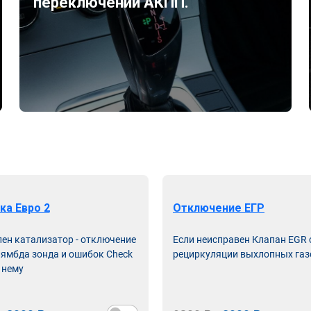
переключений АКПП.
ка Евро 2
Отключение ЕГР
лен катализатор - отключение
Если неисправен Клапан EGR
лямбда зонда и ошибок Check
рециркуляции выхлопных газ
 нему