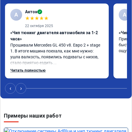
Антон
✓
А
A
★
★
★
★
★
22 октября 2025
«Чип тюнинг двигателя автомобиля за 1-2
«Чип 
часа»
Принял
быстро
Прошивали Mercedes GL 450 v8. Евро 2 + stage 
ощутим
1. В итоге машина поехала, как мне нужно: 
ушла валкость, появились подхваты с низов, 
стало приятно ездить.

Одни из лучших трат, в авто! 🔥
Читать полностью
‹
›
Примеры наших работ