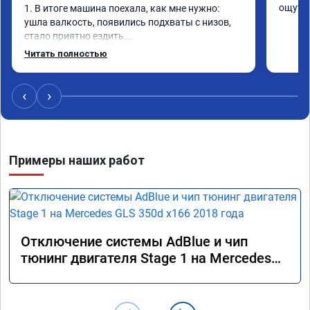
ощутим
1. В итоге машина поехала, как мне нужно: 
ушла валкость, появились подхваты с низов, 
стало приятно ездить.

Одни из лучших трат, в авто! 🔥
Читать полностью
‹
›
Примеры наших работ
Отключение системы AdBlue и чип
тюнинг двигателя Stage 1 на Mercedes
GLS 350d x166 2018 года