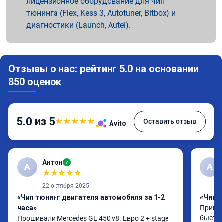
лицензионное оборудование для чип
тюнинга (Flex, Kess 3, Autotuner, Bitbox) и
диагностики (Launch, Autel).
Отзывы о нас: рейтинг 5.0 на основании
850 оценок
5.0 из 5
★
★
★
★
★
Оставить отзыв
Avito
Антон
✓
А
A
★
★
★
★
★
22 октября 2025
«Чип тюнинг двигателя автомобиля за 1-2
«Чип 
часа»
Принял
быстро
Прошивали Mercedes GL 450 v8. Евро 2 + stage 