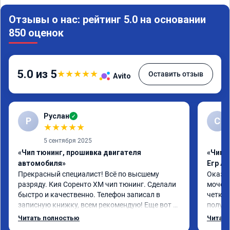
Отзывы о нас: рейтинг 5.0 на основании
850 оценок
5.0 из 5
★
★
★
★
★
Оставить отзыв
Avito
Руслан
✓
Р
С
★
★
★
★
★
5 сентября 2025
«Чип тюнинг, прошивка двигателя
«Чип 
автомобиля»
Егр Ad
Прекрасный специалист! Всё по высшему 
Оказал
разряду. Кия Соренто XM чип тюнинг. Сделали 
мочеви
быстро и качественно. Телефон записал в 
четко.
записную книжку, всем рекомендую! Еще вот 
получи
поеду в ближайшее дни брата Мазду 6 2016 год 
Доволе
Читать полностью
Читать
отгоню на чип тюнинг.
или не