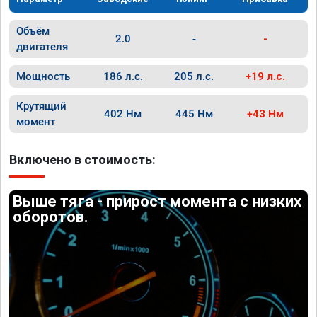
Объём
2.0
-
-
двигателя
Мощность
186 л.с.
205 л.с.
+19 л.с.
Крутящий
402 Нм
445 Нм
+43 Нм
момент
Включено в стоимость:
Выше тяга - прирост момента с низких
оборотов.