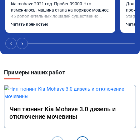
kia mohave 2021 год. Пробег 99000.Что 
Долго 
изменилось, машина стала на порядок мощнее, 
прокон
45 дополнительных лошадей существенно 
Stage 
чувствуется и соответственно крутящего 
с сохр
Читать полностью
Читать
момента. Значительно упал расход, был в 
Машина
среднем 15 город, уже три дня катаюсь, держит 
получи
12-12.5. Коробка перестала подпинывать при 
прибав
‹
›
наборе скорости. Педаль газа более 
обгоны
отзывчевее. В целом, я очень доволен.!
понра
прошив
похоже
Примеры наших работ
прошив
эконом
сэконо
давать
прошив
Рекоме
Чип тюнинг Kia Mohave 3.0 дизель и
А0110
отключение мочевины