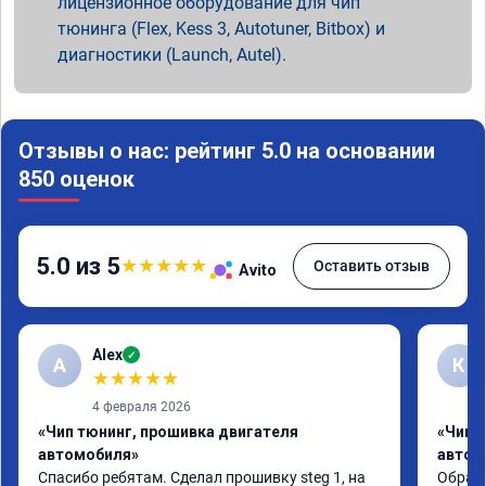
лицензионное оборудование для чип
тюнинга (Flex, Kess 3, Autotuner, Bitbox) и
диагностики (Launch, Autel).
Отзывы о нас: рейтинг 5.0 на основании
850 оценок
5.0 из 5
★
★
★
★
★
Оставить отзыв
Avito
Alex
✓
A
К
★
★
★
★
★
4 февраля 2026
«Чип тюнинг, прошивка двигателя
«Чип 
автомобиля»
автом
Спасибо ребятам. Сделал прошивку steg 1, на 
Обрати