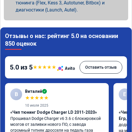
тюнинга (Flex, Kess 3, Autotuner, Bitbox) и
диагностики (Launch, Autel).
Отзывы о нас: рейтинг 5.0 на основании
850 оценок
5.0 из 5
★
★
★
★
★
Оставить отзыв
Avito
Виталий
✓
В
Е
★
★
★
★
★
10 июля 2025
«Чип тюнинг Dodge Charger LD 2011-2020»
«Чип 
Прошивал Dodge Charger v6 3.6 с блокировкой 
Егр, 
мозгов от заливки нового ПО, с завода 
додж к
огромный тупняк дросселя на педаль газа 
на мое