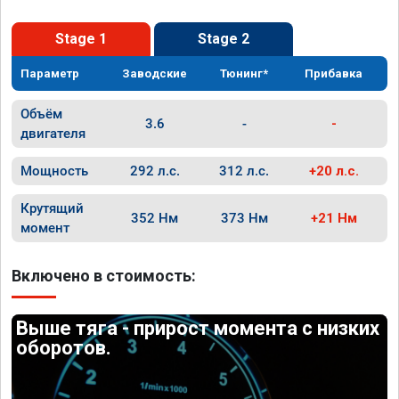
Stage 1
Stage 2
Параметр
Заводские
Тюнинг*
Прибавка
Объём
3.6
-
-
двигателя
Мощность
292 л.с.
312 л.с.
+20 л.с.
Крутящий
352 Нм
373 Нм
+21 Нм
момент
Включено в стоимость:
Выше тяга - прирост момента с низких
оборотов.