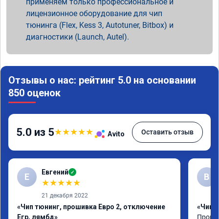
применяем только профессиональное и
лицензионное оборудование для чип
тюнинга (Flex, Kess 3, Autotuner, Bitbox) и
диагностики (Launch, Autel).
Отзывы о нас: рейтинг 5.0 на основании
850 оценок
5.0 из 5
★
★
★
★
★
Оставить отзыв
Avito
Евгений
✓
Е
В
★
★
★
★
★
21 декабря 2022
«Чип тюнинг, прошивка Евро 2, отключение
«Чип 
Егр, лямбд»
Прошив