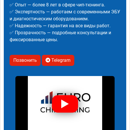
✅ Опыт — более 8 лет в сфере чип-тюнинга.
✅ Экспертность — работаем с современными ЭБУ
и диагностическим оборудованием.
✅ Надежность — гарантия на все виды работ.
✅ Прозрачность — подробные консультации и
фиксированные цены.
Позвонить
Telegram