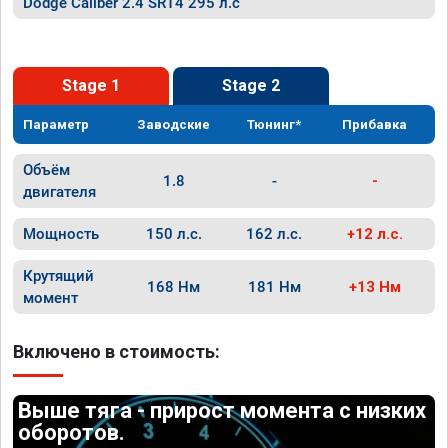
Dodge Caliber 2.4 SRT4 295 л.с
Stage 1
Stage 2
Параметр
Заводские
Тюнинг*
Прибавка
Объём
1.8
-
-
двигателя
Мощность
150 л.с.
162 л.с.
+12 л.с.
Крутящий
168 Нм
181 Нм
+13 Нм
момент
Включено в стоимость:
Выше тяга - прирост момента с низких
оборотов.