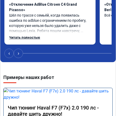
«Отключение AdBlue Citroen C4 Grand
«Откл
Picasso»
Berlin
Шёл по трассе с семьёй, когда появилась 
Всё сд
ошибка по adblue с ограничением по пробегу, 
которую уже нельзя было удалить даже с 
помощью Lexia. Ребята пошли навстречу, 
оперативно приняли и за час отшили как 
Читать полностью
adblue, так и eolys. Отпуск не был сорван ))
‹
›
Примеры наших работ
Чип тюнинг Haval F7 (F7x) 2.0 190 лс -
давайте шить дружно!