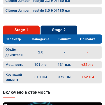
Citroen Jumper II restyle 2.2 HDI 150 л.с
Citroen Jumper II restyle 3.0 HDI 180 л.с
Stage 1
Stage 2
Параметр
Заводские
Тюнинг*
Прибавка
Объём
2.0
-
-
двигателя
Мощность
109 л.с.
131 л.с.
+22 л.с.
Крутящий
310 Нм
372 Нм
+62 Нм
момент
Включено в стоимость: