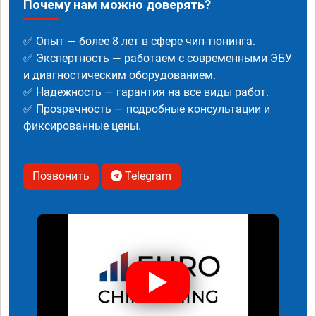
Почему нам можно доверять?
✅ Опыт — более 8 лет в сфере чип-тюнинга.
✅ Экспертность — работаем с современными ЭБУ
и диагностическим оборудованием.
✅ Надежность — гарантия на все виды работ.
✅ Прозрачность — подробные консультации и
фиксированные цены.
Позвонить
Telegram