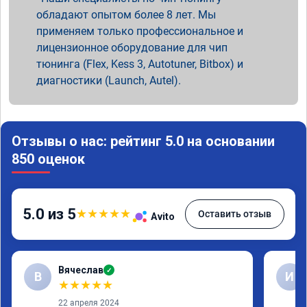
обладают опытом более 8 лет. Мы
применяем только профессиональное и
лицензионное оборудование для чип
тюнинга (Flex, Kess 3, Autotuner, Bitbox) и
диагностики (Launch, Autel).
Отзывы о нас: рейтинг 5.0 на основании
850 оценок
5.0 из 5
★
★
★
★
★
Оставить отзыв
Avito
Вячеслав
✓
В
И
★
★
★
★
★
22 апреля 2024