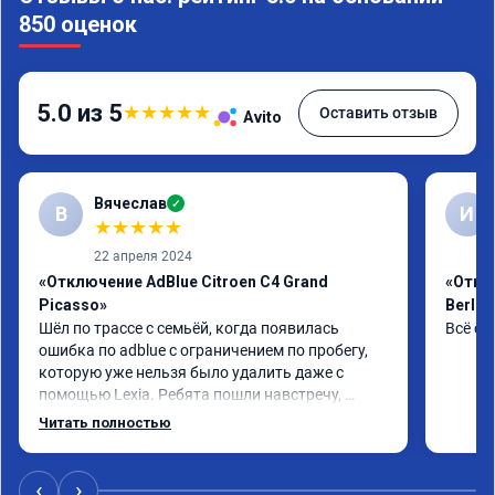
850 оценок
5.0 из 5
★
★
★
★
★
Оставить отзыв
Avito
Вячеслав
✓
В
И
★
★
★
★
★
22 апреля 2024
«Отключение AdBlue Citroen C4 Grand
«Откл
Picasso»
Berlin
Шёл по трассе с семьёй, когда появилась 
Всё сд
ошибка по adblue с ограничением по пробегу, 
которую уже нельзя было удалить даже с 
помощью Lexia. Ребята пошли навстречу, 
оперативно приняли и за час отшили как 
Читать полностью
adblue, так и eolys. Отпуск не был сорван ))
‹
›