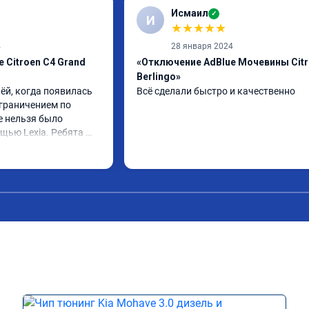
Исмаил
✓
И
★
★
★
★
★
4
28 января 2024
 Citroen C4 Grand
«Отключение AdBlue Мочевины Cit
Berlingo»
ёй, когда появилась 
Всё сделали быстро и качественно
граничением по 
е нельзя было 
щью Lexia. Ребята 
еративно приняли и 
lue, так и eolys. 
 ))