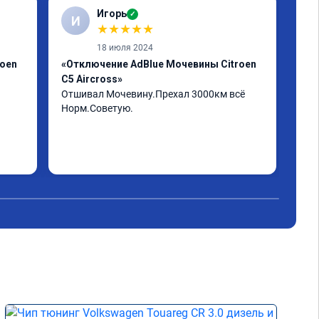
Игорь
✓
И
А
★
★
★
★
★
18 июля 2024
roen
«Отключение AdBlue Мочевины Citroen
«Пр
C5 Aircross»
Егр
Отшивал Мочевину.Прехал 3000км всё 
Пар
Норм.Советую.