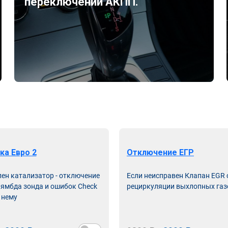
переключений АКПП.
ка Евро 2
Отключение ЕГР
лен катализатор - отключение
Если неисправен Клапан EGR
лямбда зонда и ошибок Check
рециркуляции выхлопных газ
 нему