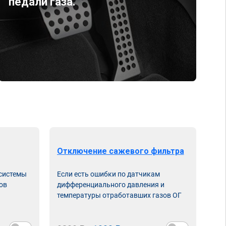
педали газа.
Отключение сажевого фильтра
От
 системы
Если есть ошибки по датчикам
Впу
ов
дифференциального давления и
неи
температуры отработавших газов ОГ