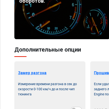
оборотов.
Дополнительные опции
Замер разгона
Прошив
Измерение времени разгона в сек до
Если уда
скорости 0-100 км/ч до и после чип
заднего 
тюнинга
Engine по