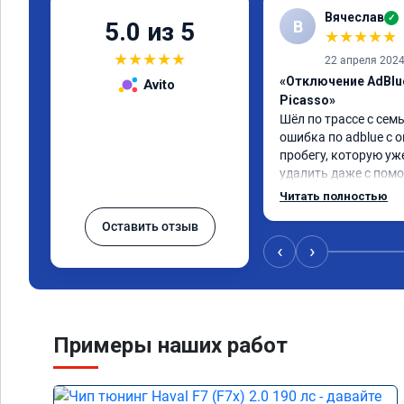
Вячеслав
✓
В
5.0 из 5
★
★
★
★
★
★
★
★
★
★
22 апреля 202
«Отключение AdBlue
Avito
Picasso»
Шёл по трассе с семь
ошибка по adblue с о
пробегу, которую уж
удалить даже с помо
пошли навстречу, оп
Читать полностью
за час отшили как adb
Оставить отзыв
Отпуск не был сорван
‹
›
Примеры наших работ