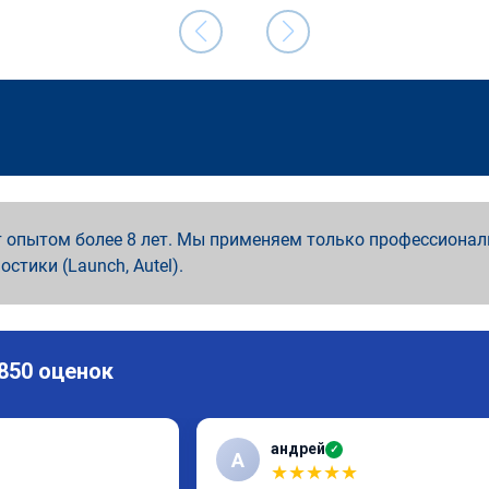
 опытом более 8 лет. Мы применяем только профессионал
ностики (Launch, Autel).
 850 оценок
андрей
✓
А
★
★
★
★
★