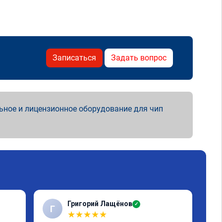
Записаться
Задать вопрос
ьное и лицензионное оборудование для чип
Григорий Лащёнов
✓
Г
Г
★
★
★
★
★