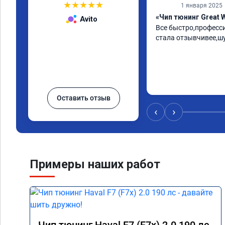
★
★
★
★
★
1 января 2025
«Чип тюнинг Great W
Avito
Все быстро,професс
стала отзывчивее,ш
Оставить отзыв
‹
›
Примеры наших работ