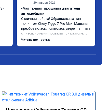
29 января 2026
H3»
«Чип тюнинг, прошивка двигателя
«Чи
автомобиля»
отк
Отличная работа! Обращался за чип-
Все
тюнингом Chery Tiggo 7 Pro Max. Машина 
,да
преобразилась: появилась уверенная тяга 
реш
с низов, исчезли провалы при разгоне. 
объ
Расход в спокойном режиме даже немного 
сум
Читать полностью
Чит
снизился. Все сделали профессионально, с 
вре
подробной консультацией. Рекомендую 
, я
всем, кто сомневается.
сер
рек