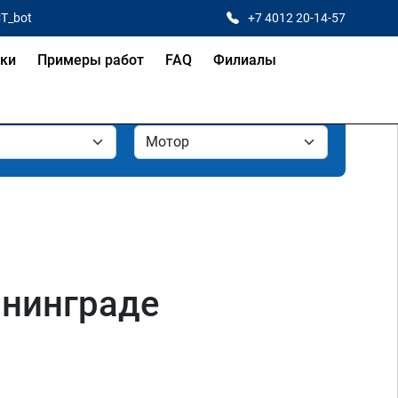
CT_bot
+7 4012 20-14-57
ки
Примеры работ
FAQ
Филиалы
ининграде