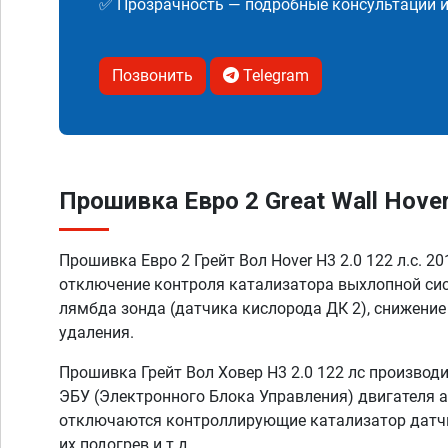
✅ Прозрачность — подробные консультации 
Позвонить
Telegram
Прошивка Евро 2 Great Wall Hover
Прошивка Евро 2 Грейт Вол Hover H3 2.0 122 л.с. 2
отключение контроля катализатора выхлопной си
лямбда зонда (датчика кислорода ДК 2), снижение
удаления.
Прошивка Грейт Вол Ховер Н3 2.0 122 лс производ
ЭБУ (Электронного Блока Управления) двигателя 
отключаются контроллирующие катализатор датчи
их подогрев и т.д.