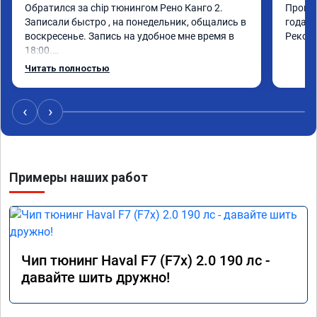
Обратился за chip тюнингом Рено Канго 2.

Прошив
Записали быстро , на понедельник, общались в 
года. 
воскресенье. Запись на удобное мне время в 
Реком
18:00.

Работу выполнили за 30 минут, качественно, 
Читать полностью
эффектом доволен. Спасибо 🤝
‹
›
Примеры наших работ
Чип тюнинг Haval F7 (F7x) 2.0 190 лс -
давайте шить дружно!