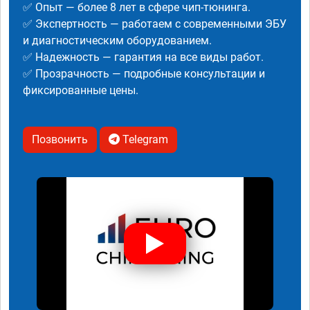
✅ Опыт — более 8 лет в сфере чип-тюнинга.
✅ Экспертность — работаем с современными ЭБУ
и диагностическим оборудованием.
✅ Надежность — гарантия на все виды работ.
✅ Прозрачность — подробные консультации и
фиксированные цены.
Позвонить
Telegram