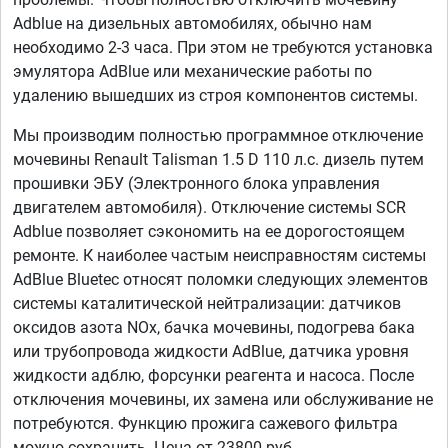
Adblue на дизельных автомобилях, обычно нам
необходимо 2-3 часа. При этом не требуются установка
эмулятора AdBlue или механические работы по
удалению вышедших из строя компонентов системы.
Мы производим полностью программное отключение
мочевины Renault Talisman 1.5 D 110 л.с. дизель путем
прошивки ЭБУ (Электронного блока управления
двигателем автомобиля). Отключение системы SCR
Adblue позволяет сэкономить на ее дорогостоящем
ремонте. К наиболее частым неисправностям системы
AdBlue Bluetec относят поломки следующих элементов
системы каталитической нейтрализации: датчиков
оксидов азота NOx, бачка мочевины, подогрева бака
или трубопровода жидкости AdBlue, датчика уровня
жидкости адблю, форсунки реагента и насоса. После
отключения мочевины, их замена или обслуживание не
потребуются. Функцию прожига сажевого фильтра
можно сохранить. Цена от 23800 руб.