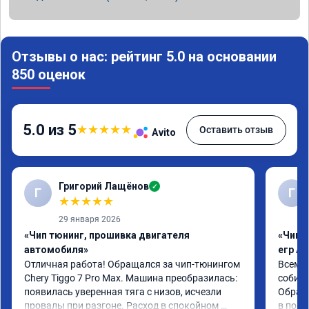
Отзывы о нас: рейтинг 5.0 на основании
850 оценок
5.0 из 5
★
★
★
★
★
Оставить отзыв
Avito
Григорий Лащёнов
✓
Г
Г
★
★
★
★
★
29 января 2026
«Чип тюнинг, прошивка двигателя
«Чип 
автомобиля»
егр Ad
Отличная работа! Обращался за чип-тюнингом 
Всем д
Chery Tiggo 7 Pro Max. Машина преобразилась: 
собира
появилась уверенная тяга с низов, исчезли 
Обрати
провалы при разгоне. Расход в спокойном 
в подр