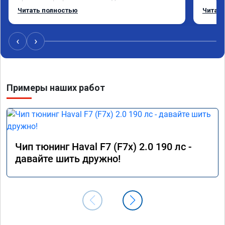
режиме даже немного снизился. Все сделали 
Приеха
Читать полностью
Читать
профессионально, с подробной консультацией. 
готово
Рекомендую всем, кто сомневается.
дали г
своё д
‹
›
Примеры наших работ
Чип тюнинг Haval F7 (F7x) 2.0 190 лс -
давайте шить дружно!