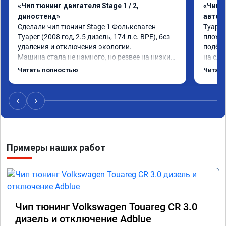
«Чип тюнинг двигателя Stage 1 / 2,
«Чип 
диностенд»
автом
Сделали чип тюнинг Stage 1 Фольксваген 
Туарег
Туарег (2008 год, 2.5 дизель, 174 л.с. BPE), без 
плохо 
удаления и отключения экологии.

подбеш
Машина стала не намного, но резвее на низких 
на сле
оборотах и на скорости после 100 км/ч при 
реальн
Читать полностью
Читать
обгонах.

честно
Отклик при нажатии на педаль акселератора 
сократился.

‹
›
Расход топлива не увеличился.

Получил что хотел. Рекомендую.
Примеры наших работ
Чип тюнинг Volkswagen Touareg CR 3.0
дизель и отключение Adblue