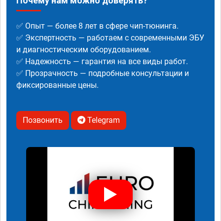
Почему нам можно доверять?
✅ Опыт — более 8 лет в сфере чип-тюнинга.
✅ Экспертность — работаем с современными ЭБУ
и диагностическим оборудованием.
✅ Надежность — гарантия на все виды работ.
✅ Прозрачность — подробные консультации и
фиксированные цены.
Позвонить
Telegram