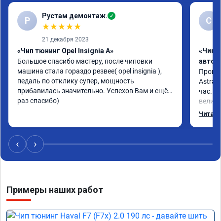
Рустам демонтаж.
✓
Р
С
★
★
★
★
★
21 декабря 2023
«Чип тюнинг Opel Insignia A»
«Чип 
Большое спасибо мастеру, после чиповки 
автом
машина стала гораздо резвее( opel insignia ), 
Произв
педаль по отклику супер, мощность 
Astra J
прибавилась значительно. Успехов Вам и ещё 
час. П
раз спасибо)
велико
плавне
Читать
переда
ускоре
Реком
‹
›
Номер 
Примеры наших работ