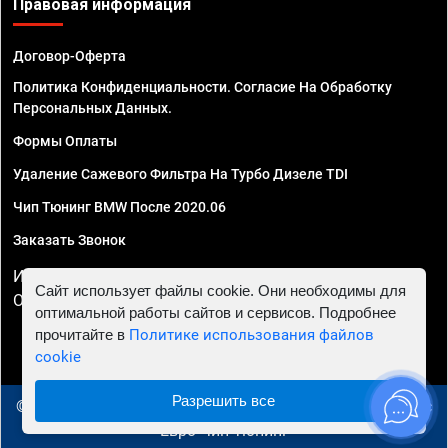
Правовая информация
Договор-Оферта
Политика Конфиденциальности. Согласие На Обработку
Персональных Данных.
Формы Оплаты
Удаление Сажевого Фильтра На Турбо Дизеле TDI
Чип Тюнинг BMW После 2020.06
Заказать Звонок
ИП Смирнов Георгий Павлович. ИНН 781302555843,
Сайт использует файлы cookie. Они необходимы для
ОГРНИП 324470400032610
оптимальной работы сайтов и сервисов. Подробнее
прочитайте в
Политике использования файлов
cookie
Разрешить все
© 2010 - 2026 Чип тюнинг в Калининграде - Автосервис
"Евро Чип Тюнинг"