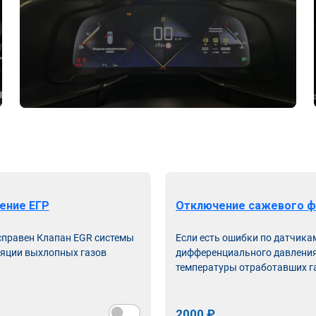
ение ЕГР
Отключение сажевого ф
справен Клапан EGR системы
Если есть ошибки по датчика
яции выхлопных газов
дифференциального давления
температуры отработавших г
2000 ₽