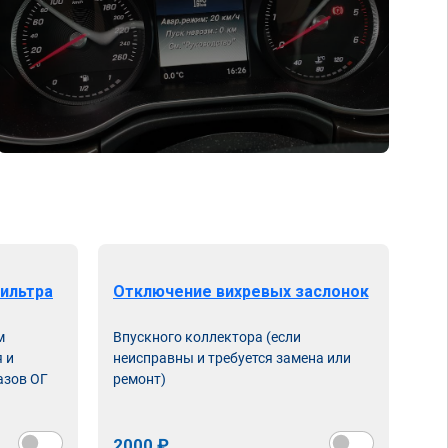
ильтра
Отключение вихревых заслонок
м
Впускного коллектора (если
 и
неисправны и требуется замена или
азов ОГ
ремонт)
2000 ₽