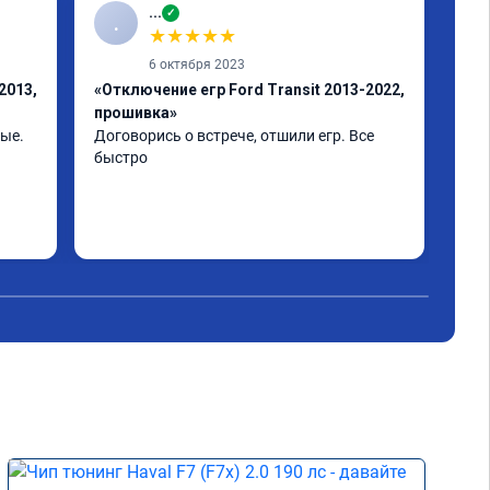
...
✓
.
Р
★
★
★
★
★
6 октября 2023
2013,
«Отключение егр Ford Transit 2013-2022,
«Пр
прошивка»
201
ые. 
Договорись о встрече, отшили егр. Все 
Все
быстро