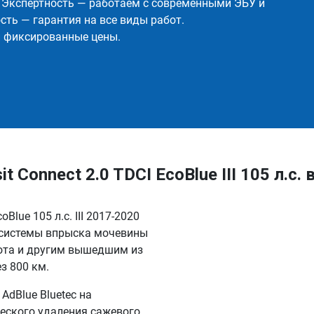
✅ Экспертность — работаем с современными ЭБУ и
ть — гарантия на все виды работ.
и фиксированные цены.
Connect 2.0 TDCI EcoBlue III 105 л.с. 
Blue 105 л.с. III 2017-2020
 системы впрыска мочевины
ота и другим вышедшим из
з 800 км.
dBlue Bluetec на
еского удаления сажевого