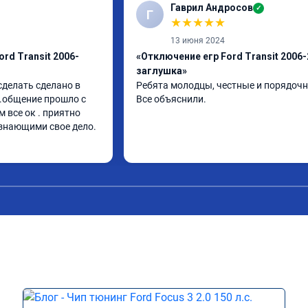
Гаврил Андросов
✓
Г
★
★
★
★
★
13 июня 2024
rd Transit 2006-
«Отключение егр Ford Transit 2006-
заглушка»
делать сделано в 
Ребята молодцы, честные и порядочн
.общение прошло с 
Все объяснили.
все ок . приятно 
знающими свое дело.