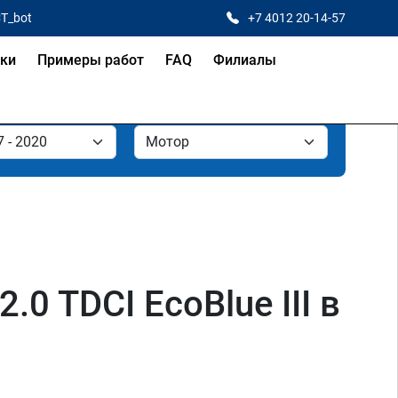
CT_bot
+7 4012 20-14-57
ки
Примеры работ
FAQ
Филиалы
0 TDCI EcoBlue III в