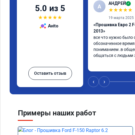
АНДРЕЙ
✓
А
5.0 из 5
★
★
★
★
★
★
★
★
★
★
19 марта 2025
«Прошивка Евро 2 Fo
Avito
2013»
все что нужно было с
обозначенное время
пониманием .в общем 
общаться с людьми 
Оставить отзыв
‹
›
Примеры наших работ