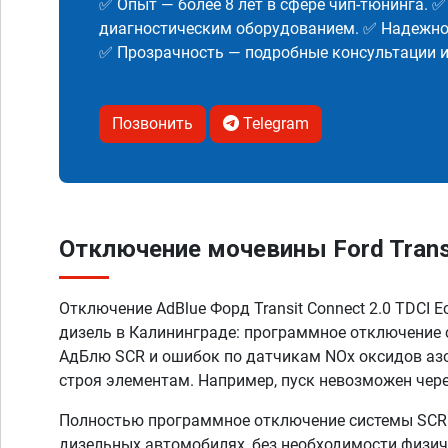
✅ Опыт — более 8 лет в сфере чип-тюнинга. 
диагностическим оборудованием. ✅ Надежнос
✅ Прозрачность — подробные консультации 
Позвонить
Telegram
Отключение мочевины Ford Transit 
Отключение AdBlue Форд Transit Connect 2.0 TDCI Eco
дизель в Калининграде: программное отключение
АдБлю SCR и ошибок по датчикам NOx оксидов аз
строя элементам. Например, пуск невозможен чере
Полностью программное отключение системы SCR A
дизельных автомобилях, без необходимости физич