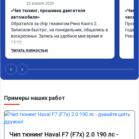
23 апреля 2026
«Чип тюнинг, прошивка двигателя
«Чип 
автомобиля»
часа»
Обратился за chip тюнингом Рено Канго 2.

Прошив
Записали быстро , на понедельник, общались в 
года. 
воскресенье. Запись на удобное мне время в 
Реком
18:00.

Работу выполнили за 30 минут, качественно, 
Читать полностью
эффектом доволен. Спасибо 🤝
‹
›
Примеры наших работ
Чип тюнинг Haval F7 (F7x) 2.0 190 лс -