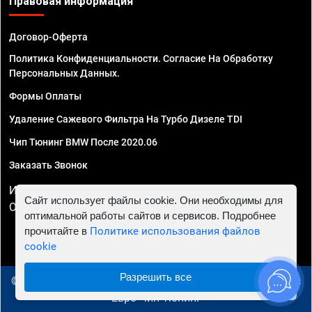
Правовая информация
Договор-Оферта
Политика Конфиденциальности. Согласие На Обработку
Персональных Данных.
Формы Оплаты
Удаление Сажевого Фильтра На Турбо Дизеле TDI
Чип Тюнинг BMW После 2020.06
Заказать Звонок
ИП Смирнов Георгий Павлович. ИНН 781302555843,
Сайт использует файлы cookie. Они необходимы для
ОГРНИП 324470400032610
оптимальной работы сайтов и сервисов. Подробнее
прочитайте в
Политике использования файлов
cookie
Разрешить все
© 2010 - 2026 Чип тюнинг в Калининграде - Автосервис
"Евро Чип Тюнинг"