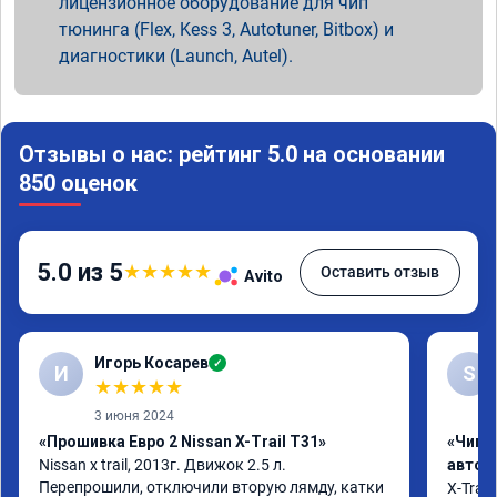
лицензионное оборудование для чип
тюнинга (Flex, Kess 3, Autotuner, Bitbox) и
диагностики (Launch, Autel).
Отзывы о нас: рейтинг 5.0 на основании
850 оценок
5.0 из 5
★
★
★
★
★
Оставить отзыв
Avito
Игорь Косарев
✓
И
S
★
★
★
★
★
3 июня 2024
«Прошивка Евро 2 Nissan X-Trail T31»
«Чип 
Nissan x trаil, 2013г. Движок 2.5 л. 
автом
Перепрошили, отключили вторую лямду, катки 
X-Trail