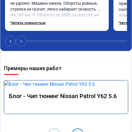
не удолял. Машина ожила. Обороты ровные, 
приеха
стрелка не скачет, легко набирает скорость. 
соотве
На 160 км. Ч. Обороты до 3000.расход тот-же 
подход
без изменения 12л. Услугой доволен. 
помощь
Читать полностью
Читать
Рекомендую.
машина
Не скуп
дешевл
‹
›
Примеры наших работ
Блог - Чип тюнинг Nissan Patrol Y62 5.6