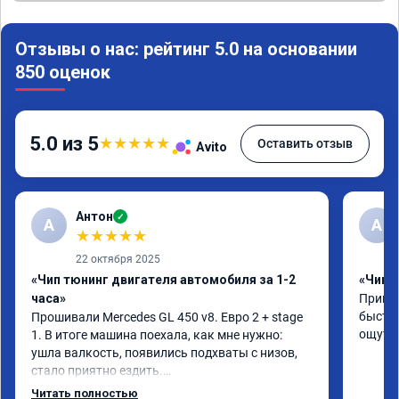
Отзывы о нас: рейтинг 5.0 на основании
850 оценок
5.0 из 5
★
★
★
★
★
Оставить отзыв
Avito
Антон
✓
А
A
★
★
★
★
★
22 октября 2025
«Чип тюнинг двигателя автомобиля за 1-2
«Чип 
часа»
Принял
быстро
Прошивали Mercedes GL 450 v8. Евро 2 + stage 
ощутим
1. В итоге машина поехала, как мне нужно: 
ушла валкость, появились подхваты с низов, 
стало приятно ездить.

Одни из лучших трат, в авто! 🔥
Читать полностью