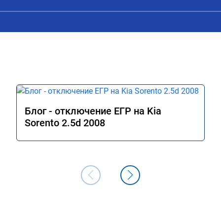
я катаюсь, держит 12-
раза больше мощности, но прибавка +
тала подпинывать при 
15% вполне ощущается, по трассе обг
аль газа более 
стали увереннее. На удивление очень 
 я очень доволен.!
понравился ECO режим на 
модифицированной прошивке - по 
отзывчивости авто больше похоже на
режим Comfort (на заводской прошивк
при этом сохранилась та самая эконо
в данном режиме - отличный способ 
сэкономить топливо, когда нет 
необходимости давать "тапок в пол". В
Блог - отключение ЕГР на Kia
общем и целом прошивкой доволен, 
Sorento 2.5d 2008
отличный результат. Рекомендую 
однозначно! Сертификат № А011094