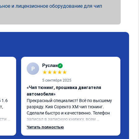
ьное и лицензионное оборудование для чип
Руслан
✓
Р
С
★
★
★
★
★
5 сентября 2025
«Чип тюнинг, прошивка двигателя
«Чи
автомобиля»
отк
1.6 
Прекрасный специалист! Всё по высшему 
Ока
, 
разряду. Кия Соренто XM чип тюнинг. 
моч
Сделали быстро и качественно. Телефон 
быс
ти и 
записал в записную книжку, всем 
дов
рекомендую! Еще вот поеду в ближайшее 
отл
Читать полностью
Чит
 не 
дни брата Мазду 6 2016 год отгоню на чип 
Кто
 
тюнинг.
Одн