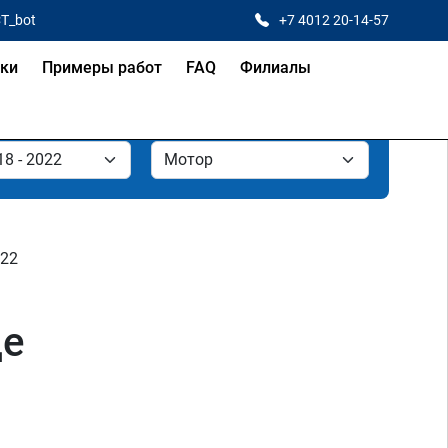
CT_bot
+7 4012 20-14-57
ки
Примеры работ
FAQ
Филиалы
022
де