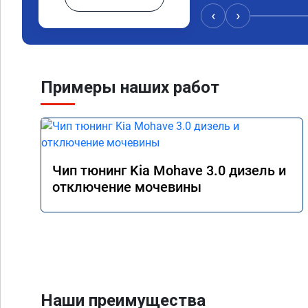
15 город, уже три дн
‹
›
12.5. Коробка перес
наборе скорости. Пед
отзывчевее. В целом,
Примеры наших работ
Чип тюнинг Kia Mohave 3.0 дизель и
отключение мочевины
Наши преимущества