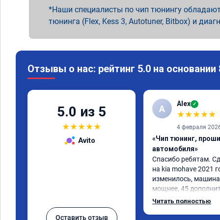
Наши специалисты по чип тюнингу обладают
тюнинга (Flex, Kess 3, Autotuner, Bitbox) и диаг
Отзывы о нас: рейтинг 5.0 на основании
Alex
✓
A
5.0 из 5
★
★
★
★
★
★
★
★
★
★
4 февраля 202
«Чип тюнинг, прош
Avito
автомобиля»
Спасибо ребятам. Сд
на kia mohave 2021 г
изменилось, машина 
мощнее, 45 дополни
существенно чувству
Читать полностью
соответственно крут
Оставить отзыв
Значительно упал ра