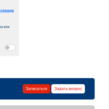
аслонок
на или
Записаться
Задать вопрос