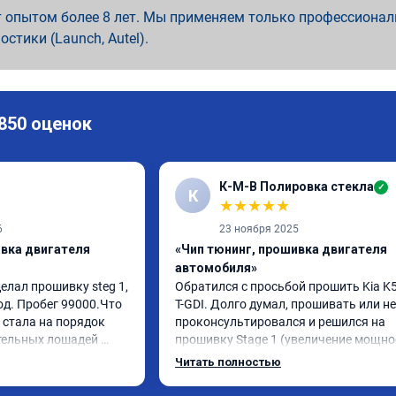
 опытом более 8 лет. Мы применяем только профессионал
ностики (Launch, Autel).
 850 оценок
К-М-В Полировка стекла
✓
К
★
★
★
★
★
6
23 ноября 2025
ивка двигателя
«Чип тюнинг, прошивка двигателя
автомобиля»
елал прошивку steg 1, 
Обратился с просьбой прошить Kia K5 
од. Пробег 99000.Что 
T-GDI. Долго думал, прошивать или нет
стала на порядок 
проконсультировался и решился на 
тельных лошадей 
прошивку Stage 1 (увеличение мощнос
ется и 
отзывчивости с сохранением всех 
Читать полностью
ящего момента. 
функций и экологии). Машина конечно
сход, был в среднем 
стала космолетом и не получила в два