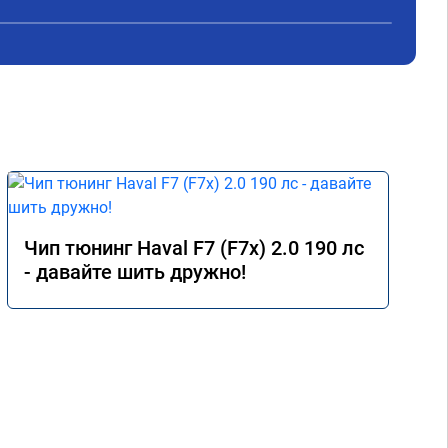
- 
оны 
 
е) 
мия 
 
Чип тюнинг Haval F7 (F7x) 2.0 190 лс
- давайте шить дружно!