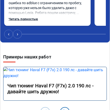
ошибка по adblue с ограничением по пробегу, 
которую уже нельзя было удалить даже с 
помощью Lexia. Ребята пошли навстречу, 
оперативно приняли и за час отшили как 
Читать полностью
adblue, так и eolys. Отпуск не был сорван ))
‹
›
Примеры наших работ
Чип тюнинг Haval F7 (F7x) 2.0 190 лс -
давайте шить дружно!