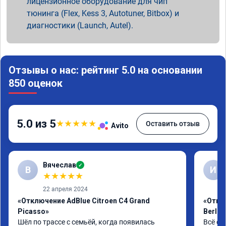
лицензионное оборудование для чип
тюнинга (Flex, Kess 3, Autotuner, Bitbox) и
диагностики (Launch, Autel).
Отзывы о нас: рейтинг 5.0 на основании
850 оценок
5.0 из 5
★
★
★
★
★
Оставить отзыв
Avito
Вячеслав
✓
В
И
★
★
★
★
★
22 апреля 2024
«Отключение AdBlue Citroen C4 Grand
«Откл
Picasso»
Berlin
Шёл по трассе с семьёй, когда появилась 
Всё сд