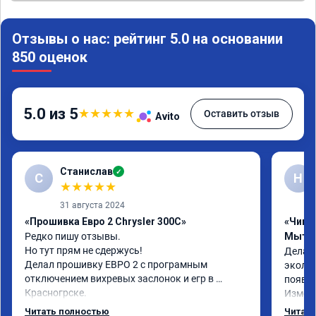
Отзывы о нас: рейтинг 5.0 на основании
850 оценок
5.0 из 5
★
★
★
★
★
Оставить отзыв
Avito
Станислав
✓
С
Н
★
★
★
★
★
31 августа 2024
«Прошивка Евро 2 Chrysler 300C»
«Чип т
Редко пишу отзывы.

Мыти
Но тут прям не сдержусь!

Делал 
Делал прошивку ЕВРО 2 с програмным 
эколог
отключением вихревых заслонок и егр в 
появля
Красногрске.

Измене
Все прошло отлично,расход топлива 
потом 
Читать полностью
Читать