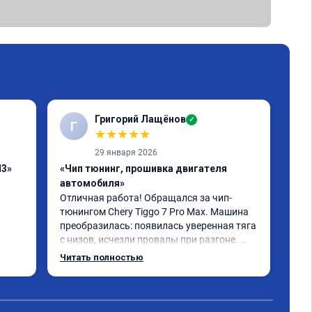
Григорий Лащёнов
✓
Г
Г
★
★
★
★
★
29 января 2026
H3»
«Чип тюнинг, прошивка двигателя
«Чи
автомобиля»
отк
Отличная работа! Обращался за чип-
Все
тюнингом Chery Tiggo 7 Pro Max. Машина 
,да
преобразилась: появилась уверенная тяга 
реш
с низов, исчезли провалы при разгоне. 
объ
Расход в спокойном режиме даже немного 
сум
Читать полностью
Чит
снизился. Все сделали профессионально, с 
вре
подробной консультацией. Рекомендую 
, я
всем, кто сомневается.
сер
рек