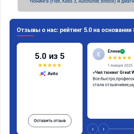
тюнинга (Flex, Kess 3, Autotuner, Bitbox) и диаг
Отзывы о нас: рейтинг 5.0 на основании
Елена
✓
Е
5.0 из 5
★
★
★
★
★
★
★
★
★
★
1 января 2025
«Чип тюнинг Great W
Avito
Все быстро,професс
стала отзывчивее,ш
Оставить отзыв
‹
›