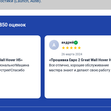
ностики (Launch, Autel).
 850 оценок
андрей
✓
А
★
★
★
★
★
26 марта 2024
all Hover H5»
«Прошивка Евро 2 Great Wall Hover 
ионально!Машина 
Все отлично, хорошее обслуживание 
устрее!Спасибо
мастера знают и делают свою работу