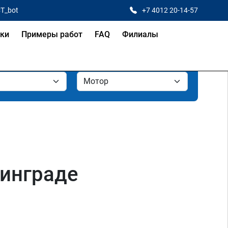
CT_bot
+7 4012 20-14-57
ки
Примеры работ
FAQ
Филиалы
нинграде