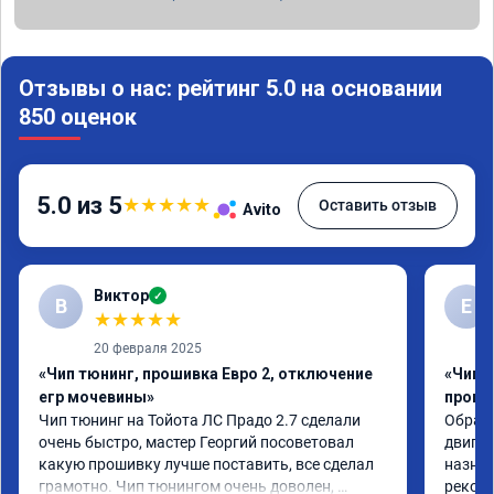
Отзывы о нас: рейтинг 5.0 на основании
850 оценок
5.0 из 5
★
★
★
★
★
Оставить отзыв
Avito
Виктор
✓
В
Е
★
★
★
★
★
20 февраля 2025
«Чип тюнинг, прошивка Евро 2, отключение
«Чип 
егр мочевины»
проши
Чип тюнинг на Тойота ЛС Прадо 2.7 сделали 
Обрати
очень быстро, мастер Георгий посоветовал 
двигат
какую прошивку лучше поставить, все сделал 
назнач
грамотно. Чип тюнингом очень доволен, 
рекоме