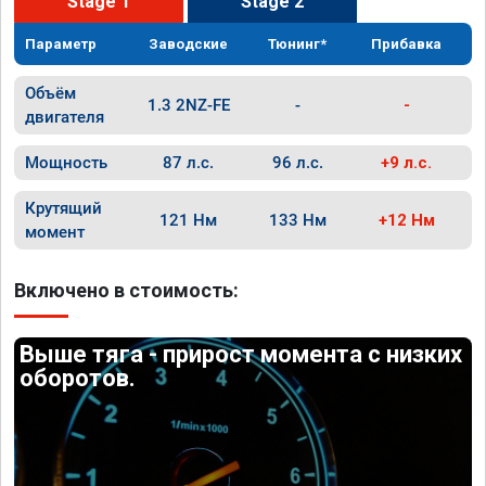
Stage 1
Stage 2
Параметр
Заводские
Тюнинг*
Прибавка
Объём
1.3 2NZ-FE
-
-
двигателя
Мощность
87 л.с.
96 л.с.
+9 л.с.
Крутящий
121 Нм
133 Нм
+12 Нм
момент
Включено в стоимость:
Выше тяга - прирост момента с низких
оборотов.