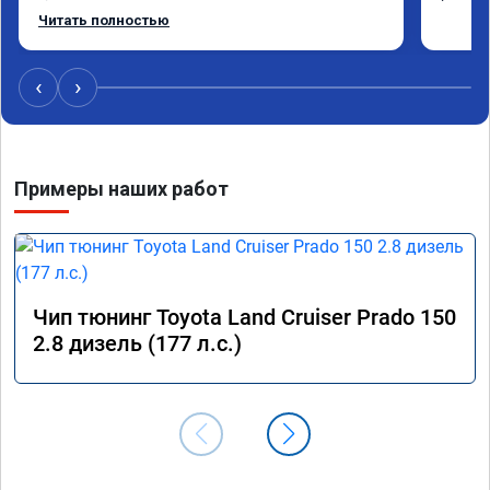
машина ожила немного, отзыв на педаль газа 
Читать полностью
стал значительно лучше. Такое ощущение, что 
коробка даже стала работать лучше, пропали 
провалы. Расход топлива остался таким же, но 
‹
›
динамика улучшилась. Советую этот сервис 
всем. Спасибо!!!
Примеры наших работ
Чип тюнинг Toyota Land Cruiser Prado 150
2.8 дизель (177 л.с.)