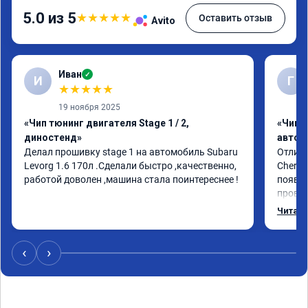
5.0 из 5
★
★
★
★
★
Оставить отзыв
Avito
Иван
✓
И
Г
★
★
★
★
★
19 ноября 2025
«Чип тюнинг двигателя Stage 1 / 2,
«Чип 
диностенд»
автом
Делал прошивку stage 1 на автомобиль Subaru 
Отличн
Levorg 1.6 170л .Сделали быстро ,качественно, 
Chery 
работой доволен ,машина стала поинтереснее !
появил
провал
режиме
Читать
профес
Рекоме
‹
›