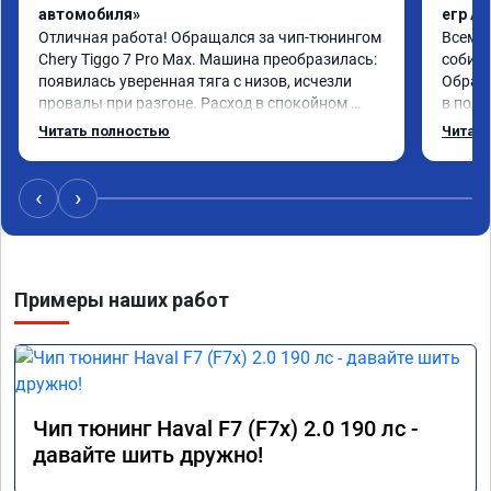
автомобиля»
егр Ad
Отличная работа! Обращался за чип-тюнингом 
Всем д
Chery Tiggo 7 Pro Max. Машина преобразилась: 
собира
появилась уверенная тяга с низов, исчезли 
Обрати
провалы при разгоне. Расход в спокойном 
в подр
режиме даже немного снизился. Все сделали 
Приеха
Читать полностью
Читать
профессионально, с подробной консультацией. 
готово
Рекомендую всем, кто сомневается.
дали г
своё д
‹
›
Примеры наших работ
Чип тюнинг Haval F7 (F7x) 2.0 190 лс -
давайте шить дружно!