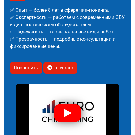
✅ Опыт — более 8 лет в сфере чип-тюнинга.
✅ Экспертность — работаем с современными ЭБУ
и диагностическим оборудованием.
✅ Надежность — гарантия на все виды работ.
✅ Прозрачность — подробные консультации и
фиксированные цены.
Позвонить
Telegram