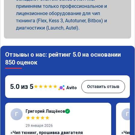
применяем только профессиональное и
лицензионное оборудование для чип
тюнинга (Flex, Kess 3, Autotuner, Bitbox) и
диагностики (Launch, Autel).
Отзывы о нас: рейтинг 5.0 на основании
850 оценок
5.0 из 5
★
★
★
★
★
Оставить отзыв
Avito
Григорий Лащёнов
✓
Г
Г
★
★
★
★
★
29 января 2026
«Чип тюнинг, прошивка двигателя
«Чип 